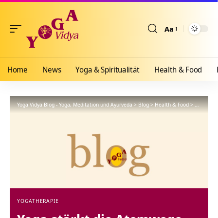
Aa
Größenänderun
Home
News
Yoga & Spiritualität
Health & Food
Yoga Vidya Blog - Yoga, Meditation und Ayurveda
>
Blog
>
Health & Food
>
Yogathera
YOGATHERAPIE