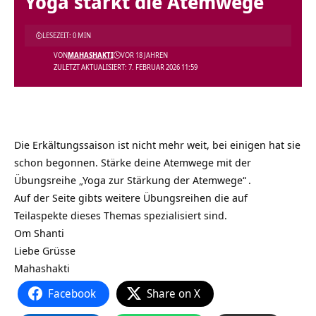
Yoga stärkt die Atemwege
LESEZEIT: 0 MIN
VON
MAHASHAKTI
VOR 18 JAHREN
ZULETZT AKTUALISIERT: 7. FEBRUAR 2026 11:59
Die Erkältungssaison ist nicht mehr weit, bei einigen hat sie
schon begonnen. Stärke deine Atemwege mit der
Übungsreihe „Yoga zur Stärkung der Atemwege“
.
Auf der Seite gibts weitere Übungsreihen die auf
Teilaspekte dieses Themas spezialisiert sind.
Om Shanti
Liebe Grüsse
Mahashakti
Facebook
Share on X