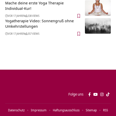
Mache deine erste Yoga Therapie
Individual-Kur!
VOR 17 JAHREN
538 VIEWS
Yogatherapie Video: Sonnengruß ohne
Umkehrstellungen
VOR 17 JAHREN
557 VIEWS
Folge uns
Datenschutz
Impressum
Haftungsausschluss
Sitemap
RSS