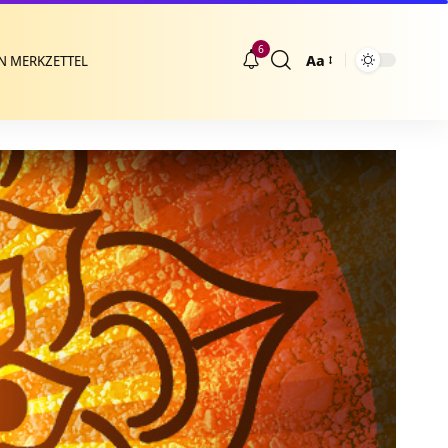
6
Aa
N MERKZETTEL
Größenänderung