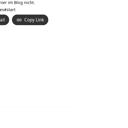
ier im Blog nicht.
es#start
ail
Copy Link