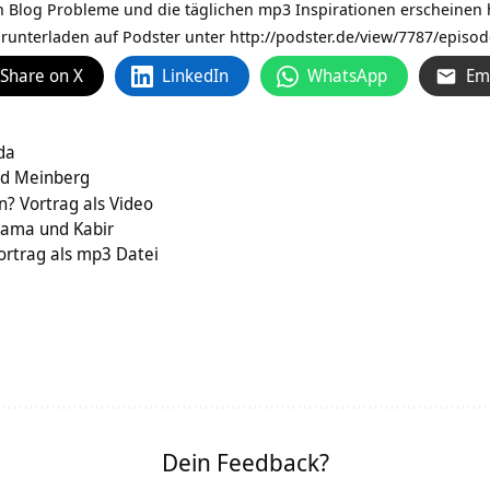
Blog Probleme und die täglichen mp3 Inspirationen erscheinen h
runterladen auf Podster unter http://podster.de/view/7787/episod
Share on X
LinkedIn
WhatsApp
Em
da
ad Meinberg
? Vortrag als Video
tama und Kabir
vortrag als mp3 Datei
Dein Feedback?