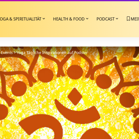
OGA & SPIRITUALITÄT
HEALTH & FOOD
PODCAST
MEI
>
Events
>
Yoga Tägliche Inspirationen auf Podster