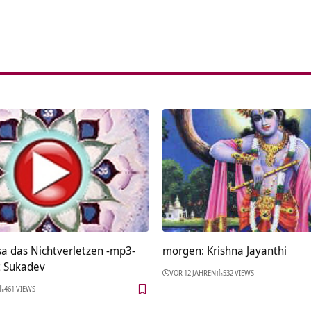
a das Nichtverletzen -mp3-
morgen: Krishna Jayanthi
t Sukadev
VOR 12 JAHREN
532 VIEWS
461 VIEWS