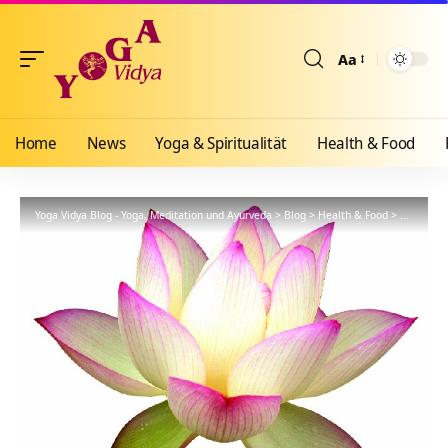
Aa
Größenänderun
Home
News
Yoga & Spiritualität
Health & Food
Yoga Vidya Blog - Yoga, Meditation und Ayurveda
>
Blog
>
Health & Food
>
Yogathera