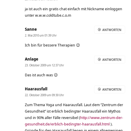
ja ist auch ein gratis chat einfach mit Nickname einloggen
unter w.w.w.coldtube.c.o.m
Sanne
ANTWORTEN
2. Mai 2010 um 01:39 Uhr
Ich bin für bessere Therapien 😉
Anlage
ANTWORTEN
23. Oktober 2009 um 12:37 Uhr
Das ist auch was 😉
Haarausfall
ANTWORTEN
22. Oktober 2009 um 09:30 Uhr
Zum Thema Yoga und Haarausfall. Laut dem “Zentrum der
Gesundheit” ist erblich bedingter Haarausfall ein Mythos
und in 90% aller Fälle reversibel (
http://www.zentrum-der-
gesundheit.de/erblich-bedingter-haarausfall.html
).
Gründe für den Haarausfall liegen in einem allgemeninen