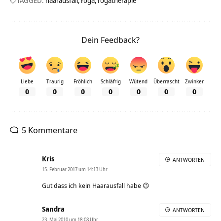
TAGGED:
haarausfall
Yoga
Yogatherapie
Dein Feedback?
Liebe
Traurig
Fröhlich
Schläfrig
Wütend
Überrascht
Zwinker
0
0
0
0
0
0
0
5 Kommentare
Kris
ANTWORTEN
15. Februar 2017 um 14:13 Uhr
Gut dass ich kein Haarausfall habe 😉
Sandra
ANTWORTEN
23. Mai 2010 um 18:08 Uhr