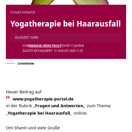
YOGATHERAPIE
Yogatherapie bei Haarausfall
LESEZEIT: 0 MIN
VON
PRANAVA HEINZ PAULY
VOR 17 JAHREN
ZULETZT AKTUALISIERT: 12. AUGUST 2025 11:35
Lotusblume
Neuer Beitrag auf
www.yogatherapie-portal.de
in der Rubrik
„
Fragen und Antworten
„
zum Thema:
„
Yogatherapie bei Haarausfall
„
online.
Om Shanti und viele Grüße