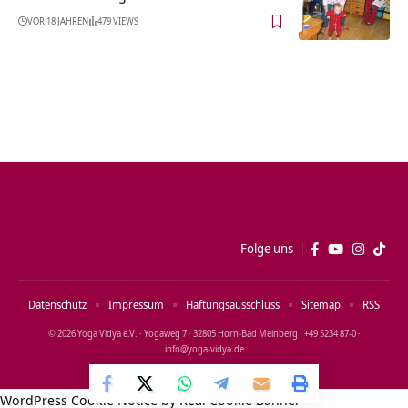
VOR 18 JAHREN
479 VIEWS
Folge uns
Datenschutz
Impressum
Haftungsausschluss
Sitemap
RSS
© 2026 Yoga Vidya e.V. · Yogaweg 7 · 32805 Horn‑Bad Meinberg · +49 5234 87‑0 ·
info@yoga‑vidya.de
WordPress Cookie Notice by Real Cookie Banner