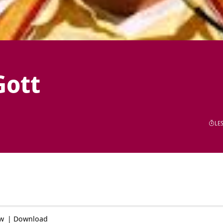
Gott
LES
ow
|
Download