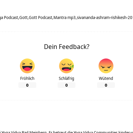
ga Podcast
Gott
Gott Podcast
Mantra mp3
sivananda-ashram-rishikesh-20
Dein Feedback?
Fröhlich
Schläfrig
Wütend
0
0
0
ei Yoga Vidya Bad Meinberg. Er betreut die Yoga Vidya Communities
kinder-