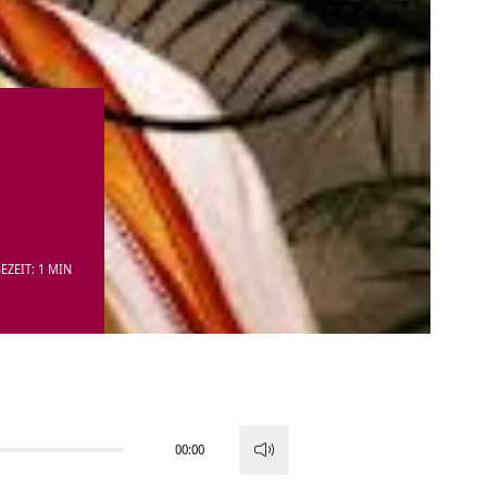
EZEIT: 1 MIN
00:00
Pfeiltasten