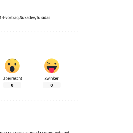
14-vortrag
Sukadev
Tulsidas
Überrascht
Zwinker
0
0
yoga.cc
sowie
ayurveda-community.net