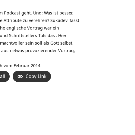
Hoch/Runter
benutzen,
em Podcast geht. Und: Was ist besser,
um
ne Attribute zu verehren?
Sukadev
fasst
die
e englische Vortrag war ein
Lautstärke
und Schriftstellers
Tulsidas
. Hier
zu
chtvoller sein soll als Gott selbst,
regeln.
r, auch etwas provozierender Vortrag,
h vom Februar 2014.
ail
Copy Link