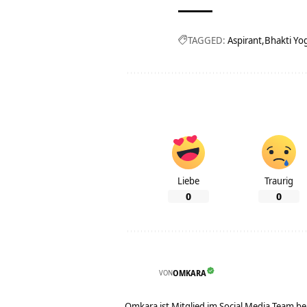
TAGGED:
Aspirant
Bhakti Yo
Liebe
Traurig
0
0
VON
OMKARA
Omkara ist Mitglied im Social Media Team b