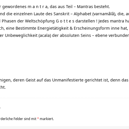
ar gewordenes m a n t r a, das aus Teil – Mantras besteht.
sind die einzelnen Laute des Sanskrit – Alphabet (varnamâlâ), die,
hasen der Weltschöpfung G o t t e s darstellen ! Jedes mantra hat e
ch, eine Bestimmte Energietätigkeit & Erscheinungsform inne hat,
er Unbeweglichkeit (acala) der absoluten Seins – ebene verbunden
nigen, deren Geist auf das Unmanifestierte gerichtet ist, denn das
ht.
r
rderliche Felder sind mit
*
markiert.