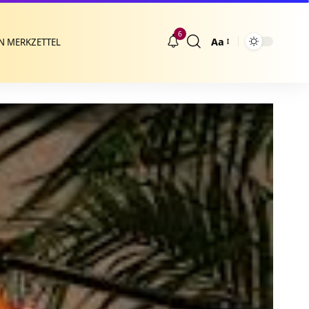
6
Aa
N MERKZETTEL
Größenänderung