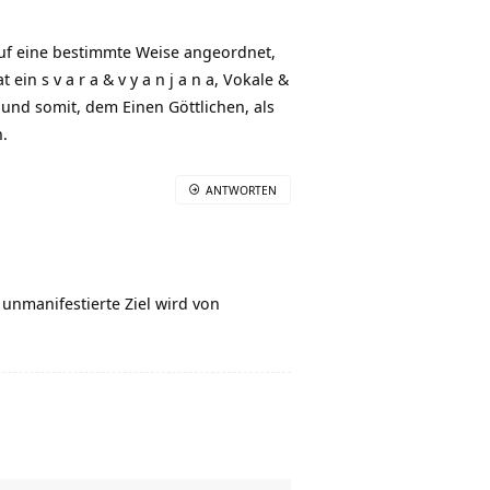
 auf eine bestimmte Weise angeordnet,
in s v a r a & v y a n j a n a, Vokale &
 und somit, dem Einen Göttlichen, als
.
ANTWORTEN
 unmanifestierte Ziel wird von