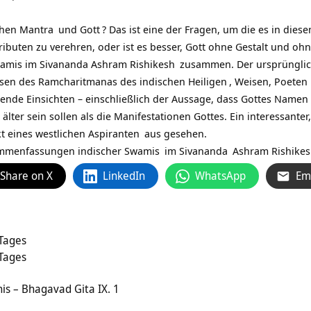
chen
Mantra
und
Gott
? Das ist eine der Fragen, um die es in dies
tributen zu verehren, oder ist es besser, Gott ohne Gestalt und oh
wamis im
Sivananda Ashram Rishikesh
zusammen. Der ursprünglich
rsen des Ramcharitmanas des indischen
Heiligen
, Weisen, Poeten 
ende Einsichten – einschließlich der Aussage, dass Gottes Namen ma
lter sein sollen als die Manifestationen Gottes. Ein interessante
 eines westlichen
Aspiranten
aus gesehen.
ammenfassungen indischer
Swamis
im
Sivananda
Ashram Rishikes
Share on X
LinkedIn
WhatsApp
Em
 Tages
 Tages
is – Bhagavad Gita IX. 1