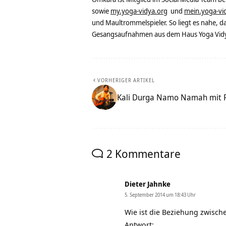
sowie
my.yoga-vidya.org
und
mein.yoga-vi
und Maultrommelspieler. So liegt es nahe, 
Gesangsaufnahmen aus dem Haus Yoga Vidya
VORHERIGER ARTIKEL
Kali Durga Namo Namah mit 
2 Kommentare
Dieter Jahnke
5. September 2014 um 18:43 Uhr
Wie ist die Beziehung zwisch
Antwort: