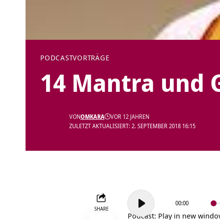
PODCAST
VORTRÄGE
14 Mantra und 
VON
OMKARA
VOR 12 JAHREN
ZULETZT AKTUALISIERT: 2. SEPTEMBER 2018 16:15
Audio-
00:00
Player
SHARE
Podcast:
Play in new wind