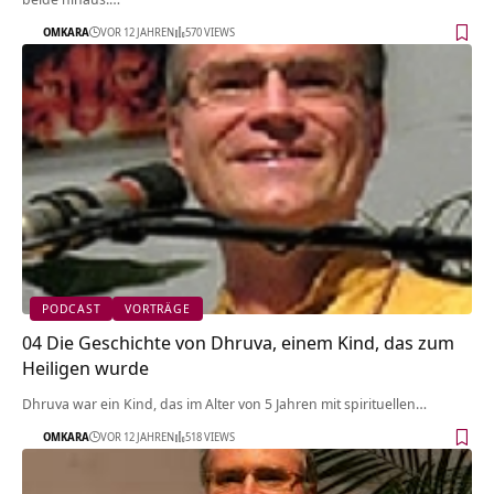
OMKARA
VOR 12 JAHREN
570 VIEWS
PODCAST
VORTRÄGE
04 Die Geschichte von Dhruva, einem Kind, das zum
Heiligen wurde
Dhruva war ein Kind, das im Alter von 5 Jahren mit spirituellen…
OMKARA
VOR 12 JAHREN
518 VIEWS