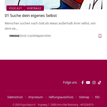
PODCAST
VORTRÄGE
01 Suche dein eigenes Selbst
Menschen suchen nach Gott als etwas außerhalb ihrer selbst, von
dem sie…
OMKARA
VOR 12 JAHREN
604 VIEWS
Folge uns
Datenschutz
Impressum
Haftungsausschluss
Sitemap
RSS
© 2026 Yoga Vidya e.V. · Yogaweg 7 · 32805 Horn‑Bad Meinberg · +49 5234 87‑0 ·