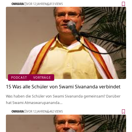
OMKARA
VOR 12 JAHREN
813 VIEWS
PODCAST
VORTRÄGE
15 Was alle Schüler von Swami Sivananda verbindet
Was haben die Schüler von Swami Sivananda gemeinsam? Darüber
hat Swami Atmaswarupananda…
OMKARA
VOR 12 JAHREN
462 VIEWS