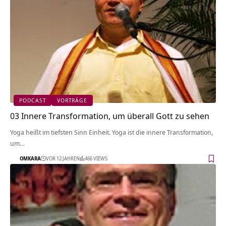
PODCAST
VORTRÄGE
03 Innere Transformation, um überall Gott zu sehen
Yoga heißt im tiefsten Sinn Einheit. Yoga ist die innere Transformation,
um…
OMKARA
VOR 12 JAHREN
466 VIEWS