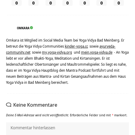
0
0
0
0
0
0
0
OMKARA
Omkara ist Mitglied im Social Media Team bei Yoga Vidya Bad Meinberg. Er
betreut die Yoga Vidya Communities
kinder-yoga.cc
sowie
ayurveda-
community.net
sowie
my.yoga-vidya.org
und
mein.yoga-vidya.de
- An Yoga
liebt er vor allem Bhakti-Yoga, Meditation und Kirtansingen. Er ist
leidenschaftlicher Obertonsänger und Maultrommelspieler. So liegt es nahe,
dass er im Yoga Vidya Hauptblog den Mantra Podcast fortführt und mit
neuen Beiträgen aus Mantra- und Kirtan Gesangsaufnahmen aus dem Haus
Yoga Vidya in Bad Meinberg bereichert.
Keine Kommentare
Deine E-Mail-Adresse wird nicht veröffentlicht.
Erforderliche Felder sind mit
*
markiert.