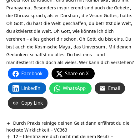
Pranayama
. Besonders inspirierend sind auch die
Gebete
,
die Dhruva sprach, als er
Darshan
, die Vision Gottes, hatte:
Oh
Gott
, du hast die
Welt
geschaffen, du betrittst die Welt,
du aktivierst die Welt. Oh Gott, wie könnte ich dich
verehren – alles gehört dir schon. Oh Gott, du bist eins. Du
bist auch die Kosmische
Maya
, das
Universum
. Mit deinen
Gedanken
schaffst du alles. Du bist eins – und
manifestierst dich doch als vieles. Wer kann dich verstehen?
Facebook
Share on X
LinkedIn
WhatsApp
Email
Copy Link
Durch Praxis reinige deinen Geist dann erfährst du die
höchste Wirklichkeit – VC363
12 – Identifiziere dich nicht mit deinem Besitz –