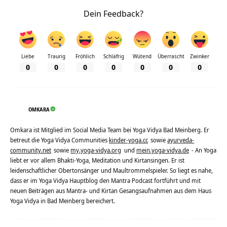
Dein Feedback?
Liebe
Traurig
Fröhlich
Schläfrig
Wütend
Überrascht
Zwinker
0
0
0
0
0
0
0
OMKARA
Omkara ist Mitglied im Social Media Team bei Yoga Vidya Bad Meinberg. Er
betreut die Yoga Vidya Communities
kinder-yoga.cc
sowie
ayurveda-
community.net
sowie
my.yoga-vidya.org
und
mein.yoga-vidya.de
- An Yoga
liebt er vor allem Bhakti-Yoga, Meditation und Kirtansingen. Er ist
leidenschaftlicher Obertonsänger und Maultrommelspieler. So liegt es nahe,
dass er im Yoga Vidya Hauptblog den Mantra Podcast fortführt und mit
neuen Beiträgen aus Mantra- und Kirtan Gesangsaufnahmen aus dem Haus
Yoga Vidya in Bad Meinberg bereichert.