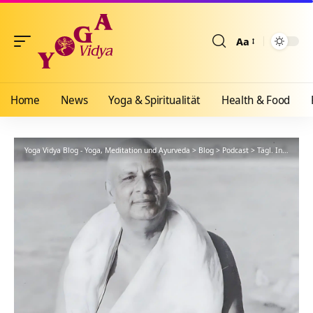
Aa
Größenänderun
Home
News
Yoga & Spiritualität
Health & Food
Yoga Vidya Blog - Yoga, Meditation und Ayurveda
>
Blog
>
Podcast
>
Tägl. Inspiration