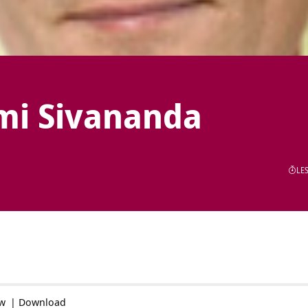
mi Sivananda
LES
ow
|
Download