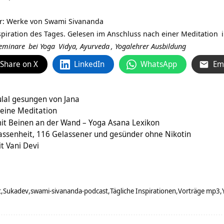
r: Werke von Swami Sivananda
spiration des Tages. Gelesen im Anschluss nach einer
Meditation
eminare
bei
Yoga
Vidya,
Ayurveda
,
Yogalehrer Ausbildung
Share on X
LinkedIn
WhatsApp
Em
lal gesungen von Jana
 eine Meditation
mit Beinen an der Wand – Yoga Asana Lexikon
assenheit, 116 Gelassener und gesünder ohne Nikotin
t Vani Devi
t
Sukadev
swami-sivananda-podcast
Tägliche Inspirationen
Vorträge mp3