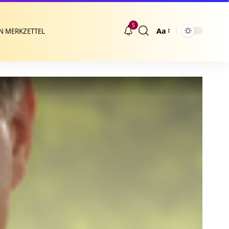
5
Aa
N MERKZETTEL
Größenänderung