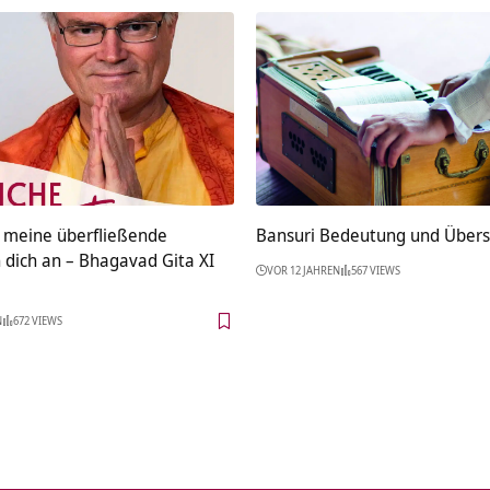
 meine überfließende
Bansuri Bedeutung und Über
 dich an – Bhagavad Gita XI
VOR 12 JAHREN
567 VIEWS
N
672 VIEWS