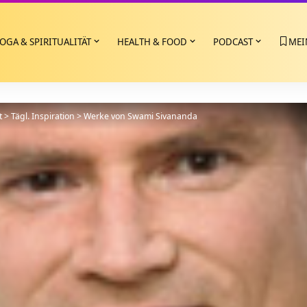
OGA & SPIRITUALITÄT
HEALTH & FOOD
PODCAST
MEI
t
>
Tägl. Inspiration
>
Werke von Swami Sivananda