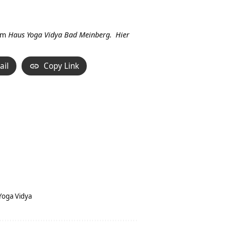
Hoch/Runter
benutzen,
um
im
Haus Yoga Vidya Bad Meinberg.
Hier
die
Lautstärke
ail
Copy Link
zu
regeln.
Yoga Vidya