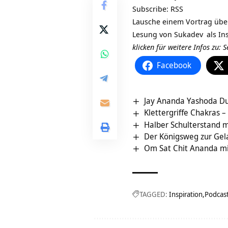
Subscribe:
RSS
Lausche einem Vortrag übe
Lesung von
Sukadev
als In
klicken für weitere Infos zu:
S
Facebook
Jay Ananda Yashoda Du
Klettergriffe Chakras –
Halber Schulterstand 
Der Königsweg zur Gel
Om Sat Chit Ananda mi
TAGGED:
Inspiration
Podcas