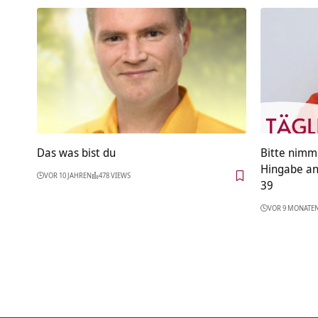
Das was bist du
Bitte nimm
Hingabe an
VOR 10 JAHREN
478 VIEWS
39
VOR 9 MONATE