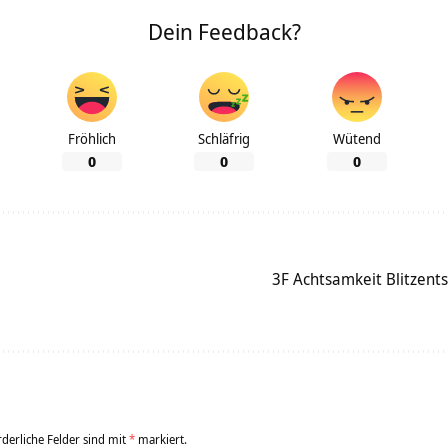
Dein Feedback?
Fröhlich
Schläfrig
Wütend
0
0
0
3F Achtsamkeit Blitzent
rderliche Felder sind mit
*
markiert.