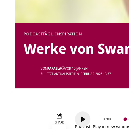
PODCAST
TÄGL. INSPIRATION
Werke von Swa
VON
RAFAELA
VOR 10 JAHREN
ZULETZT AKTUALISIERT: 9. FEBRUAR 2026 13:57
Audio-
00:00
Player
SHARE
Podcast:
Play in new wind