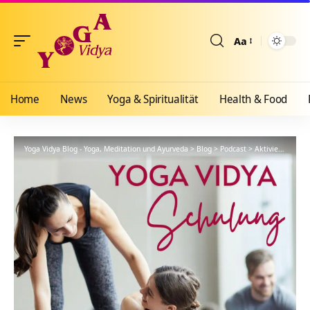
Aa
Größenänderun
Home
News
Yoga & Spiritualität
Health & Food
Yoga Vidya Blog - Yoga, Meditation und Ayurveda
>
Blog
>
Podcast
>
Aktivierung des Muladhara Chakras durch Bija Mantras – YVS189 – Sanskrit – Teil 32