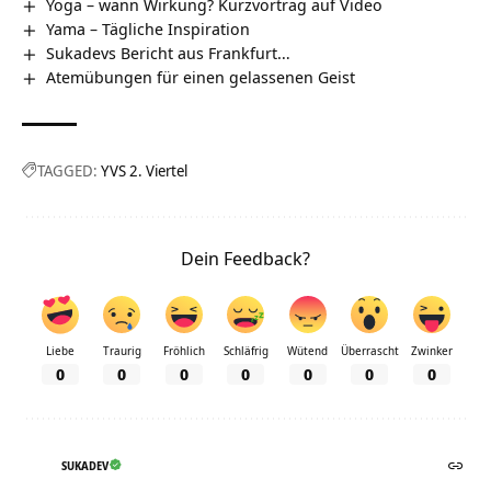
Yoga – wann Wirkung? Kurzvortrag auf Video
Yama – Tägliche Inspiration
Sukadevs Bericht aus Frankfurt…
Atemübungen für einen gelassenen Geist
TAGGED:
YVS 2. Viertel
Dein Feedback?
Liebe
Traurig
Fröhlich
Schläfrig
Wütend
Überrascht
Zwinker
0
0
0
0
0
0
0
SUKADEV