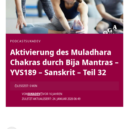
PODCAST
SUKADEV
Aktivierung des Muladhara
Chakras durch Bija Mantras –
YVS189 – Sanskrit – Teil 32
LESEZEIT: 0 MIN
VON
SUKADEV
VOR 16 JAHREN
ZULETZT AKTUALISIERT: 24. JANUAR 2026 06:49