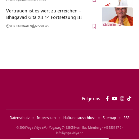
Vertrauen ist es wert zu erreichen –
Bhagavad Gita XII 14 Fortsetzung III
VOR 8 MONATEN
685 VIEWS
Folge uns
Datenschutz
Impressum
Haftungsausschluss
Sitemap
RSS
© 2026 Yoga Vidya e.V. · Yogaweg 7 · 32805 Horn‑Bad Meinberg · +49 5234 87‑0 ·
info@yoga‑vidya.de