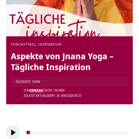
PODCAST
TÄGL. INSPIRATION
Aspekte von Jnana Yoga –
Tägliche Inspiration
LESEZEIT: 0 MIN
VON
OMKARA
VOR 1 MONAT
ZULETZT AKTUALISIERT: 26. MAI 2026 09:25
Audio-
Player