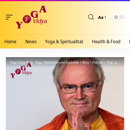
Aa
Größenänderun
Home
News
Yoga & Spiritualität
Health & Food
Yoga Vidya Blog - Yoga, Meditation und Ayurveda
>
Blog
>
Podcast
>
Tägl. Inspiration