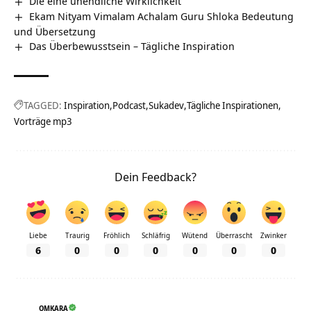
Die eine unendliche Wirklichkeit
Ekam Nityam Vimalam Achalam Guru Shloka Bedeutung
und Übersetzung
Das Überbewusstsein – Tägliche Inspiration
TAGGED:
Inspiration
Podcast
Sukadev
Tägliche Inspirationen
Vorträge mp3
Dein Feedback?
Liebe
Traurig
Fröhlich
Schläfrig
Wütend
Überrascht
Zwinker
6
0
0
0
0
0
0
OMKARA