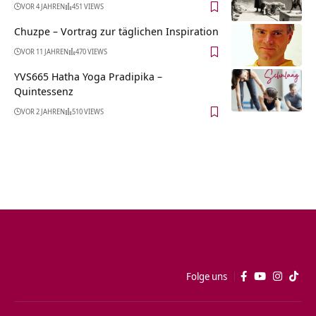
VOR 4 JAHREN
451 VIEWS
Chuzpe – Vortrag zur täglichen Inspiration
VOR 11 JAHREN
470 VIEWS
YVS665 Hatha Yoga Pradipika –
Quintessenz
VOR 2 JAHREN
510 VIEWS
Folge uns