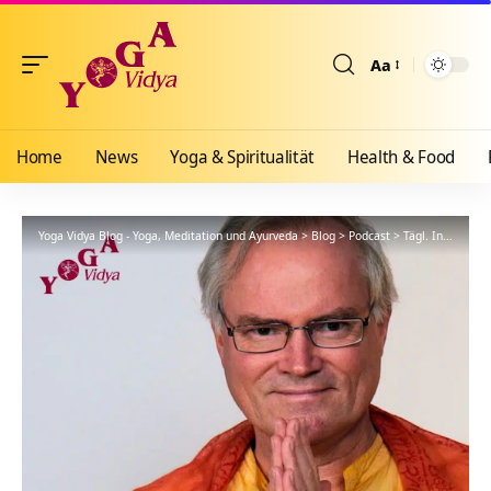
Aa
Größenänderun
Home
News
Yoga & Spiritualität
Health & Food
Yoga Vidya Blog - Yoga, Meditation und Ayurveda
>
Blog
>
Podcast
>
Tägl. Inspiration