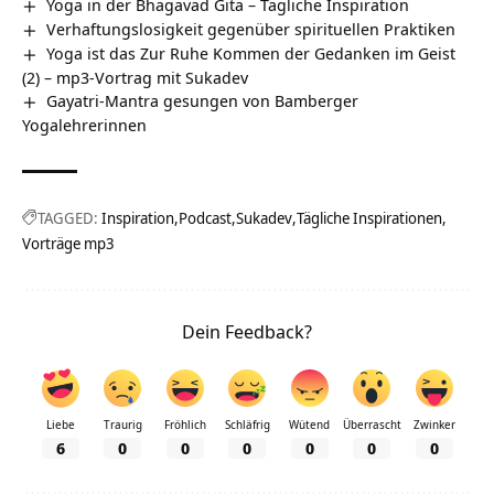
Yoga in der Bhagavad Gita – Tägliche Inspiration
Verhaftungslosigkeit gegenüber spirituellen Praktiken
Yoga ist das Zur Ruhe Kommen der Gedanken im Geist
(2) – mp3-Vortrag mit Sukadev
Gayatri-Mantra gesungen von Bamberger
Yogalehrerinnen
TAGGED:
Inspiration
Podcast
Sukadev
Tägliche Inspirationen
Vorträge mp3
Dein Feedback?
Liebe
Traurig
Fröhlich
Schläfrig
Wütend
Überrascht
Zwinker
6
0
0
0
0
0
0