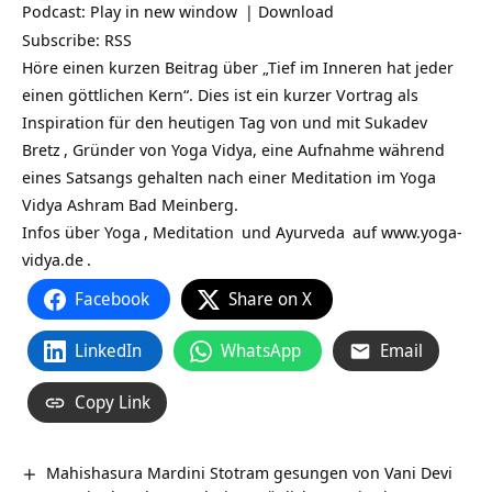
Podcast:
Play in new window
|
Download
Subscribe:
RSS
Höre einen kurzen Beitrag über „Tief im Inneren hat jeder
einen göttlichen Kern“. Dies ist ein kurzer Vortrag als
Inspiration
für den heutigen Tag von und mit
Sukadev
Bretz
, Gründer von Yoga Vidya, eine Aufnahme während
eines Satsangs gehalten nach einer Meditation im Yoga
Vidya Ashram Bad Meinberg.
Infos über
Yoga
,
Meditation
und
Ayurveda
auf
www.yoga-
vidya.de
.
Facebook
Share on X
LinkedIn
WhatsApp
Email
Copy Link
Mahishasura Mardini Stotram gesungen von Vani Devi