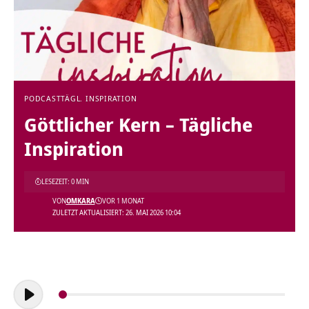
PODCAST
TÄGL. INSPIRATION
Göttlicher Kern – Tägliche
Inspiration
LESEZEIT: 0 MIN
VON
OMKARA
VOR 1 MONAT
ZULETZT AKTUALISIERT: 26. MAI 2026 10:04
Audio-
Player