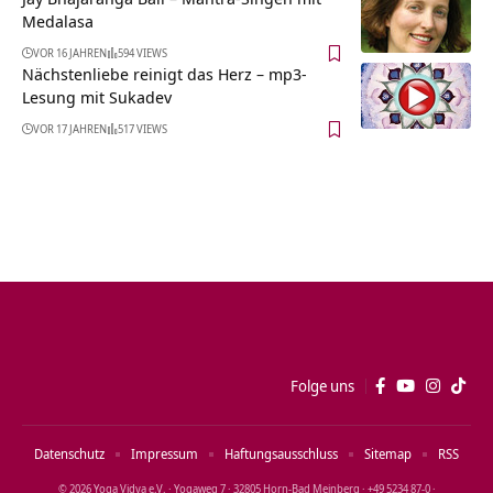
Medalasa
VOR 16 JAHREN
594 VIEWS
Nächstenliebe reinigt das Herz – mp3-
Lesung mit Sukadev
VOR 17 JAHREN
517 VIEWS
Folge uns
Datenschutz
Impressum
Haftungsausschluss
Sitemap
RSS
© 2026 Yoga Vidya e.V. · Yogaweg 7 · 32805 Horn‑Bad Meinberg · +49 5234 87‑0 ·