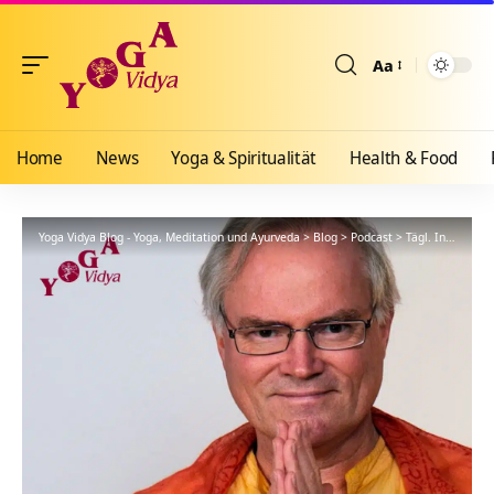
Aa
Größenänderun
Home
News
Yoga & Spiritualität
Health & Food
Yoga Vidya Blog - Yoga, Meditation und Ayurveda
>
Blog
>
Podcast
>
Tägl. Inspiration