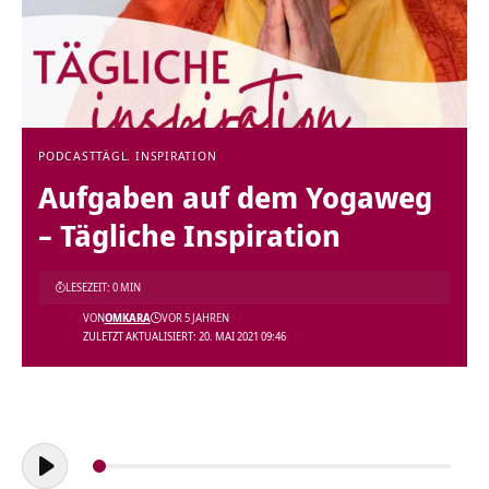
PODCAST
TÄGL. INSPIRATION
Aufgaben auf dem Yogaweg
– Tägliche Inspiration
LESEZEIT: 0 MIN
VON
OMKARA
VOR 5 JAHREN
ZULETZT AKTUALISIERT: 20. MAI 2021 09:46
Audio-
Player