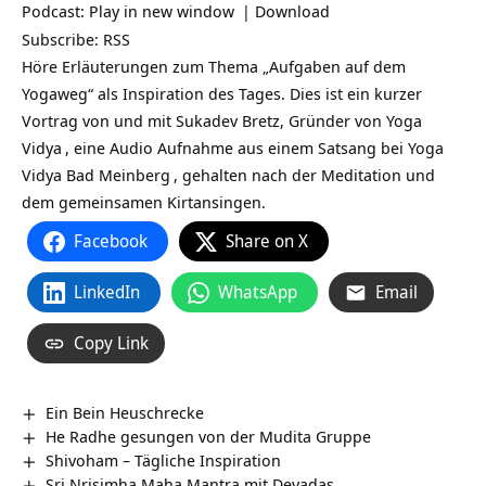
Podcast:
Play in new window
|
Download
Subscribe:
RSS
Höre Erläuterungen zum Thema „Aufgaben auf dem
Yogaweg“ als Inspiration des Tages. Dies ist ein kurzer
Vortrag von und mit Sukadev Bretz, Gründer von
Yoga
Vidya
, eine Audio Aufnahme aus einem Satsang bei
Yoga
Vidya Bad Meinberg
, gehalten nach der Meditation und
dem gemeinsamen Kirtansingen.
Facebook
Share on X
LinkedIn
WhatsApp
Email
Copy Link
Ein Bein Heuschrecke
He Radhe gesungen von der Mudita Gruppe
Shivoham – Tägliche Inspiration
Sri Nrisimha Maha Mantra mit Devadas