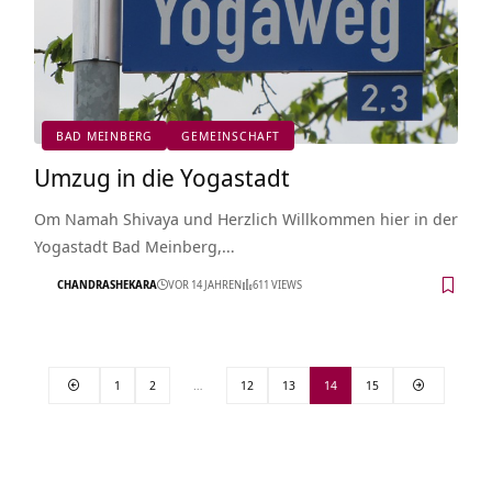
BAD MEINBERG
GEMEINSCHAFT
Umzug in die Yogastadt
Om Namah Shivaya und Herzlich Willkommen hier in der
Yogastadt Bad Meinberg,…
CHANDRASHEKARA
VOR 14 JAHREN
611 VIEWS
1
2
…
12
13
14
15