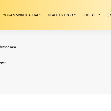
YOGA & SPIRITUALITÄT
HEALTH & FOOD
PODCAST
ndrashekara