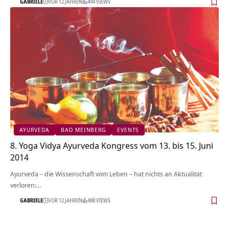
GABRIELE
VOR 12 JAHREN
494 VIEWS
AYURVEDA
BAD MEINBERG
EVENTS
8. Yoga Vidya Ayurveda Kongress vom 13. bis 15. Juni
2014
Ayurveda – die Wissenschaft vom Leben – hat nichts an Aktualität
verloren:…
GABRIELE
VOR 12 JAHREN
488 VIEWS