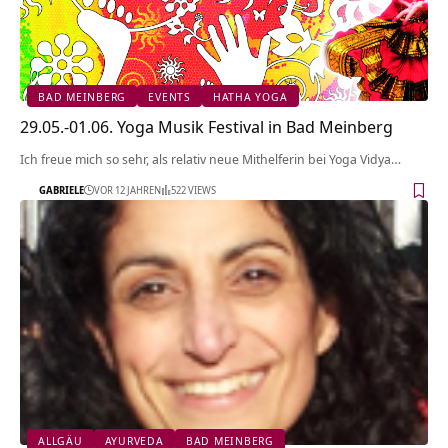
BAD MEINBERG
EVENTS
HATHA YOGA
29.05.-01.06. Yoga Musik Festival in Bad Meinberg
Ich freue mich so sehr, als relativ neue Mithelferin bei Yoga Vidya…
GABRIELE
VOR 12 JAHREN
522 VIEWS
ALLGÄU
AYURVEDA
BAD MEINBERG