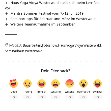
Haus Yoga Vidya Westerwald stellt sich beim Lernfest
vor
Mantra Sommer Festival vom 7.-12.Juli 2019
Seminartipps für Februar und März im Westerwald
Weitere Teamaufnahme im September
TAGGED:
Bauarbeiten
Fotoshow
Haus Yoga Vidya Westerwald
Seminarhaus Westerwald
Dein Feedback?
Liebe
Traurig
Fröhlich
Schläfrig
Wütend
Überrascht
Zwinker
0
0
0
0
0
0
0