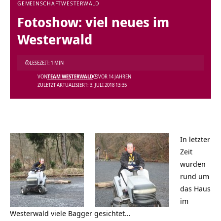
GEMEINSCHAFT
WESTERWALD
Fotoshow: viel neues im
Westerwald
LESEZEIT: 1 MIN
VON
TEAM WESTERWALD
VOR 14 JAHREN
ZULETZT AKTUALISIERT: 3. JULI 2018 13:35
In letzter
Zeit
wurden
rund um
das Haus
im
Westerwald viele Bagger gesichtet…