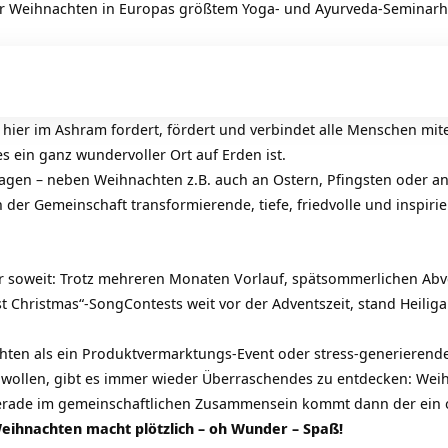
wir Weihnachten in
Europas größtem Yoga- und Ayurveda-Seminar
 hier im
Ashram
fordert, fördert und verbindet alle Menschen mi
es ein ganz wundervoller Ort auf Erden ist.
ttagen – neben Weihnachten z.B. auch an Ostern, Pfingsten oder a
n der Gemeinschaft transformierende, tiefe, friedvolle und inspi
er soweit: Trotz mehreren Monaten Vorlauf, spätsommerlichen Ab
 Christmas“-SongContests weit vor der Adventszeit, stand Heiliga
ten als ein Produktvermarktungs-Event oder stress-generierend
 wollen, gibt es immer wieder Überraschendes zu entdecken: Wei
Gerade im gemeinschaftlichen Zusammensein kommt dann der ein o
eihnachten macht plötzlich – oh Wunder – Spaß!