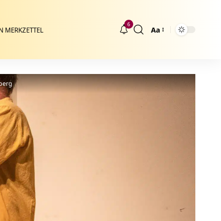
6
Aa
N MERKZETTEL
Größenänderung
berg