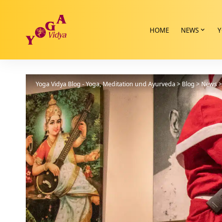
HOME
NEWS
Y
Yoga Vidya Blog - Yoga, Meditation und Ayurveda
>
Blog
>
News