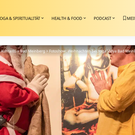
OGA & SPIRITUALITÄT
HEALTH & FOOD
PODCAST
MEI
>
Ashrams
>
Bad Meinberg
>
Fotoshow: Weihnachten bei Yoga Vidya Bad Mein