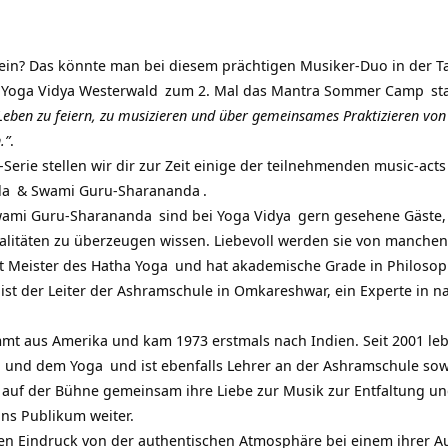
lein? Das könnte man bei diesem prächtigen Musiker-Duo in der 
i
Yoga Vidya Westerwald
zum 2. Mal das
Mantra Sommer Camp
sta
en zu feiern, zu musizieren und über gemeinsames Praktizieren vo
.”
.
Serie stellen wir dir zur Zeit einige der teilnehmenden music-act
da
&
Swami Guru-Sharananda
.
ami Guru-Sharananda
sind bei
Yoga Vidya
gern gesehene Gäste, 
alitäten zu überzeugen wissen. Liebevoll werden sie von manche
t Meister des
Hatha Yoga
und hat akademische Grade in Philosoph
ist der Leiter der Ashramschule in Omkareshwar, ein Experte in na
mt aus Amerika und kam 1973 erstmals nach Indien. Seit 2001 leb
und dem
Yoga
und ist ebenfalls Lehrer an der Ashramschule sow
auf der Bühne gemeinsam ihre Liebe zur Musik zur Entfaltung un
ns Publikum weiter.
nen Eindruck von der authentischen Atmosphäre bei einem ihrer Auf