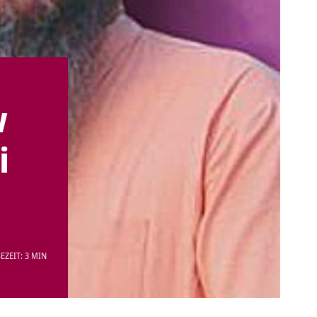
w
i
EZEIT: 3 MIN