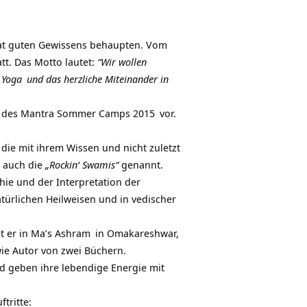
Tat guten Gewissens behaupten. Vom
tt. Das Motto lautet:
“Wir wollen
n
Yoga
und das herzliche Miteinander in
s des
Mantra Sommer Camps 2015
vor.
die mit ihrem Wissen und nicht zuletzt
n auch die
„Rockin‘ Swamis“
genannt.
ie und der Interpretation der
türlichen Heilweisen und in vedischer
t er in Ma’s
Ashram
in Omakareshwar,
ie Autor von zwei Büchern.
d geben ihre lebendige Energie mit
tritte: