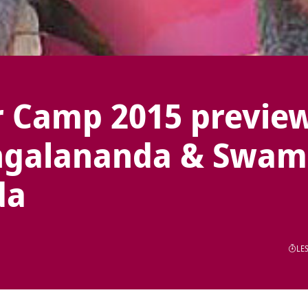
 Camp 2015 previe
ngalananda & Swam
da
LES