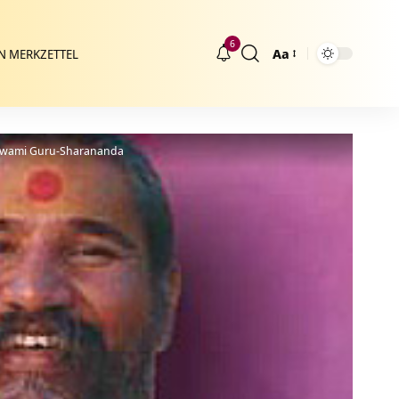
6
Aa
N MERKZETTEL
Größenänderung
Swami Guru-Sharananda