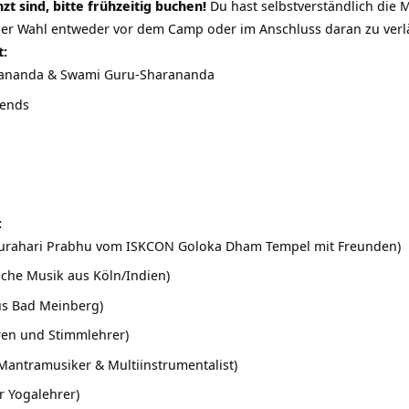
t sind, bitte frühzeitig buchen!
Du hast selbstverständlich die 
er Wahl entweder vor dem Camp oder im Anschluss daran zu verl
t:
ananda & Swami Guru-Sharananda
iends
:
urahari Prabhu vom ISKCON Goloka Dham Tempel mit Freunden)
sche Musik aus Köln/Indien)
us Bad Meinberg)
ren und Stimmlehrer)
Mantramusiker & Multiinstrumentalist)
r Yogalehrer)