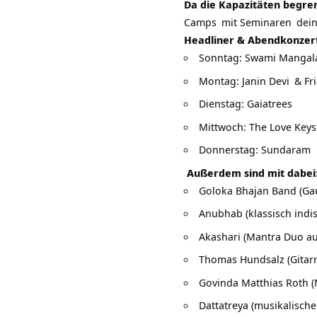
Da die Kapazitäten begrenz
Camps
mit
Seminaren
dein
Headliner & Abendkonzer
Sonntag:
Swami Mangal
Montag:
Janin Devi
& Fr
Dienstag:
Gaiatrees
Mittwoch: The Love Keys
Donnerstag:
Sundaram
Außerdem sind mit dabei
Goloka Bhajan Band (Ga
Anubhab (klassisch indi
Akashari (Mantra Duo a
Thomas Hundsalz (Gitar
Govinda Matthias Roth (
Dattatreya (musikalische