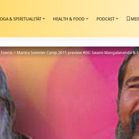
OGA & SPIRITUALITÄT
HEALTH & FOOD
PODCAST
MEI
>
Events
>
Mantra Sommer Camp 2015 preview #06: Swami Mangalananda & 