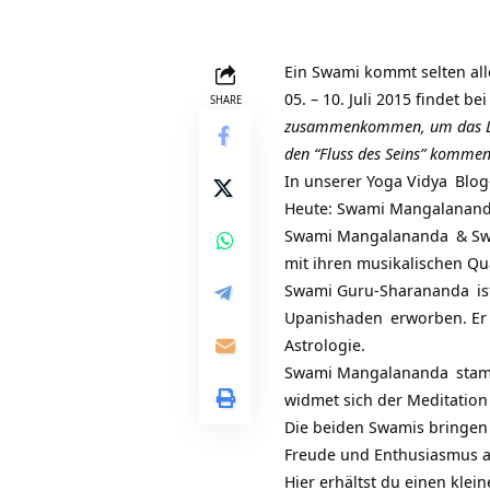
Ein Swami kommt selten al
05. – 10. Juli 2015 findet be
SHARE
zusammenkommen, um das Leb
den “Fluss des Seins” kommen
In unserer
Yoga Vidya
Blog-
Heute:
Swami Mangalanan
Swami Mangalananda
&
Sw
mit ihren musikalischen Qu
Swami Guru-Sharananda
is
Upanishaden
erworben. Er 
Astrologie.
Swami Mangalananda
stam
widmet sich der
Meditation
Die beiden Swamis bringen 
Freude und Enthusiasmus a
Hier erhältst du einen klei