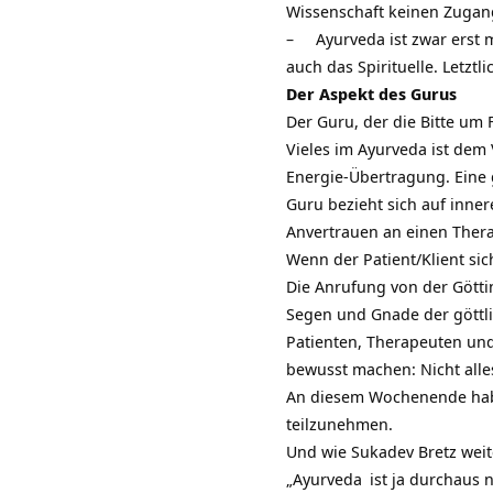
Wissenschaft keinen Zugang h
– Ayurveda ist zwar erst ma
auch das Spirituelle. Letzt
Der Aspekt des Gurus
Der Guru, der die Bitte um 
Vieles im Ayurveda ist dem
Energie-Übertragung. Eine 
Guru bezieht sich auf inne
Anvertrauen an einen Thera
Wenn der Patient/Klient si
Die Anrufung von der Gött
Segen und Gnade der göttlic
Patienten, Therapeuten und
bewusst machen: Nicht alle
An diesem Wochenende habe
teilzunehmen.
Und wie Sukadev Bretz weit
„
Ayurveda
ist ja durchaus n