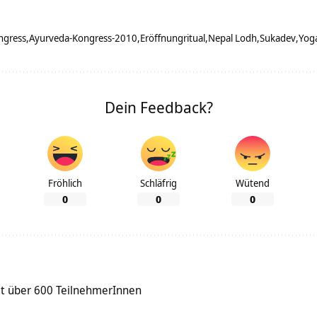
ngress
Ayurveda-Kongress-2010
Eröffnungritual
Nepal Lodh
Sukadev
Yog
Dein Feedback?
Fröhlich
Schläfrig
Wütend
0
0
0
it über 600 TeilnehmerInnen