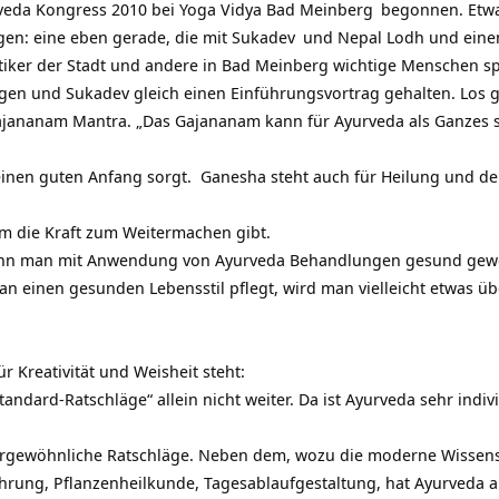
veda Kongress 2010 bei
Yoga Vidya Bad Meinberg
begonnen. Etwa
en: eine eben gerade, die mit
Sukadev
und Nepal Lodh und eine
tiker der Stadt und andere in Bad Meinberg wichtige Menschen s
ogen und Sukadev gleich einen Einführungsvortrag gehalten. Los 
ajananam Mantra. „Das Gajananam kann für Ayurveda als Ganzes s
 einen guten Anfang sorgt. Ganesha steht auch für Heilung und d
em die Kraft zum Weitermachen gibt.
 Wenn man mit Anwendung von Ayurveda Behandlungen gesund gewor
man einen gesunden Lebensstil pflegt, wird man vielleicht etwas ü
ür Kreativität und Weisheit steht:
dard-Ratschläge“ allein nicht weiter. Da ist Ayurveda sehr individu
gewöhnliche Ratschläge. Neben dem, wozu die moderne Wissensc
hrung, Pflanzenheilkunde, Tagesablaufgestaltung, hat Ayurveda 