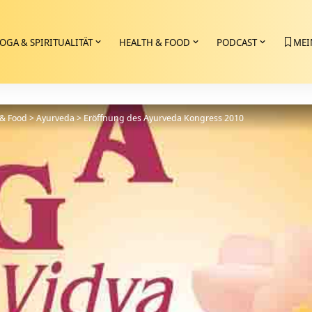
OGA & SPIRITUALITÄT
HEALTH & FOOD
PODCAST
MEI
 & Food
>
Ayurveda
>
Eröffnung des Ayurveda Kongress 2010