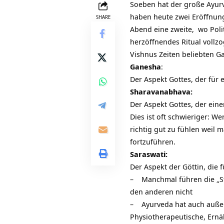
Soeben hat der große Ayur
haben heute zwei Eröffnung
SHARE
Abend eine zweite, wo Poli
herzöffnendes Ritual vollz
Vishnus Zeiten beliebten G
Ganesha
:
Der Aspekt Gottes, der für
Sharavanabhava:
Der Aspekt Gottes, der ein
Dies ist oft schwieriger:
richtig gut zu fühlen weil 
fortzuführen.
Saraswati:
Der Aspekt der Göttin, die f
– Manchmal führen die „Stan
den anderen nicht
– Ayurveda hat auch außer
Physiotherapeutische, Ernä