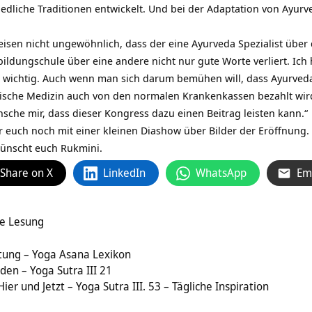
edliche Traditionen entwickelt. Und bei der Adaptation von Ayurv
reisen nicht ungewöhnlich, dass der eine Ayurveda Spezialist über
bildungschule über eine andere nicht nur gute Worte verliert. Ich 
r wichtig. Auch wenn man sich darum bemühen will, dass Ayurved
esische Medizin auch von den normalen Krankenkassen bezahlt wir
che mir, dass dieser Kongress dazu einen Beitrag leisten kann.“
r euch noch mit einer kleinen Diashow über Bilder der Eröffnung.
wünscht euch Rukmini.
Share on X
LinkedIn
WhatsApp
Em
ve Lesung
tung – Yoga Asana Lexikon
en – Yoga Sutra III 21
ier und Jetzt – Yoga Sutra III. 53 – Tägliche Inspiration