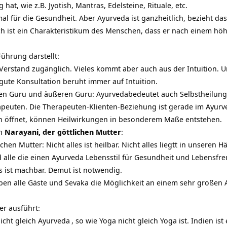
at, wie z.B. Jyotish, Mantras, Edelsteine, Rituale, etc.
l für die Gesundheit. Aber Ayurveda ist ganzheitlich, bezieht da
lich ist ein Charakteristikum des Menschen, dass er nach einem höh
Führung darstellt:
 Verstand zugänglich. Vieles kommt aber auch aus der Intuition. 
gute Konsultation beruht immer auf Intuition.
ren Guru und äußeren Guru: Ayurvedabedeutet auch Selbstheilung. 
peuten. Die Therapeuten-Klienten-Beziehung ist gerade im Ayurve
ch öffnet, können Heilwirkungen in besonderem Maße entstehen.
in
Narayani, der göttlichen Mutter
:
hen Mutter: Nicht alles ist heilbar. Nicht alles liegtt in unseren
 alle die einen Ayurveda Lebensstil für Gesundheit und Lebensfre
s ist machbar. Demut ist notwendig.
n alle Gäste und Sevaka die Möglichkeit an einem sehr großen
er ausführt:
icht gleich
Ayurveda
, so wie Yoga nicht gleich Yoga ist. Indien is