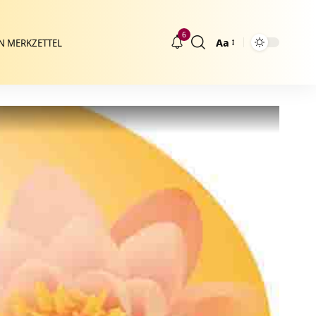
6
Aa
N MERKZETTEL
Größenänderung