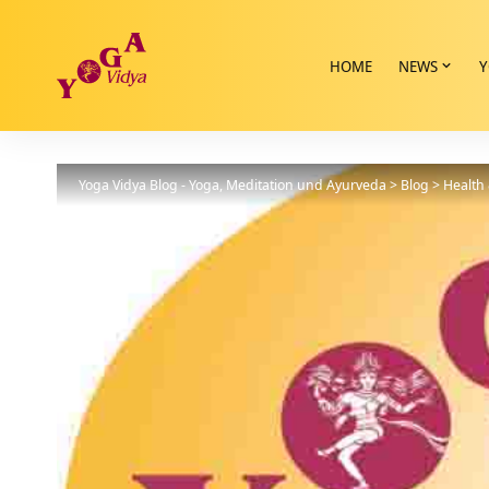
HOME
NEWS
Y
Yoga Vidya Blog - Yoga, Meditation und Ayurveda
>
Blog
>
Health