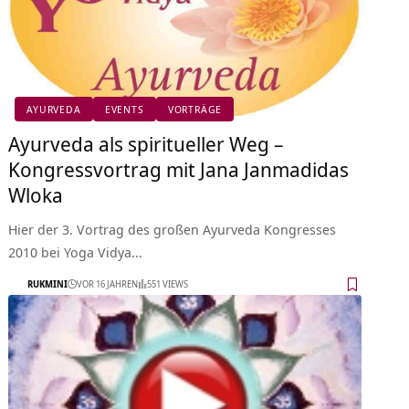
AYURVEDA
EVENTS
VORTRÄGE
Ayurveda als spiritueller Weg –
Kongressvortrag mit Jana Janmadidas
Wloka
Hier der 3. Vortrag des großen Ayurveda Kongresses
2010 bei Yoga Vidya…
RUKMINI
VOR 16 JAHREN
551 VIEWS