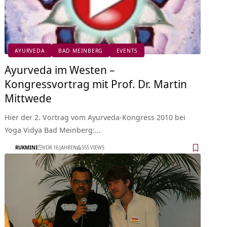
AYURVEDA
BAD MEINBERG
EVENTS
Ayurveda im Westen –
Kongressvortrag mit Prof. Dr. Martin
Mittwede
Hier der 2. Vortrag vom Ayurveda-Kongress 2010 bei
Yoga Vidya Bad Meinberg:…
RUKMINI
VOR 16 JAHREN
555 VIEWS