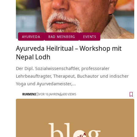
AYURVEDA
BAD MEINBERG
EVENTS
Ayurveda Heilritual – Workshop mit
Nepal Lodh
Der Dipl. Sozialwissenschaftler, professoraler
Lehrbeauftragter, Therapeut, Buchautor und indischer
Yoga und Ayurvedameister,…
RUKMINI
VOR 16 JAHREN
600 VIEWS