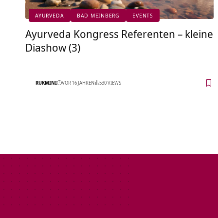
AYURVEDA
BAD MEINBERG
EVENTS
Ayurveda Kongress Referenten – kleine
Diashow (3)
RUKMINI
VOR 16 JAHREN
530 VIEWS