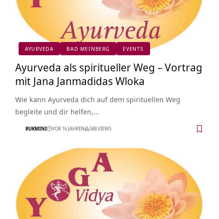
AYURVEDA
BAD MEINBERG
EVENTS
Ayurveda als spiritueller Weg – Vortrag
mit Jana Janmadidas Wloka
Wie kann Ayurveda dich auf dem spirituellen Weg
begleite und dir helfen,…
RUKMINI
VOR 16 JAHREN
588 VIEWS