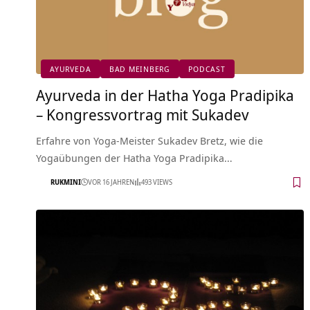
AYURVEDA
BAD MEINBERG
PODCAST
Ayurveda in der Hatha Yoga Pradipika
– Kongressvortrag mit Sukadev
Erfahre von Yoga-Meister Sukadev Bretz, wie die
Yogaübungen der Hatha Yoga Pradipika…
RUKMINI
VOR 16 JAHREN
493 VIEWS