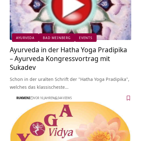
AYURVEDA
BAD MEINBERG
EVENTS
Ayurveda in der Hatha Yoga Pradipika
– Ayurveda Kongressvortrag mit
Sukadev
Schon in der uralten Schrift der "Hatha Yoga Pradipika",
welches das klassischeste…
RUKMINI
VOR 16 JAHREN
544 VIEWS