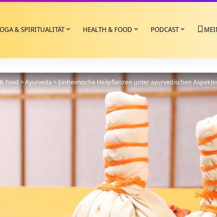
OGA & SPIRITUALITÄT
HEALTH & FOOD
PODCAST
MEI
 & Food
>
Ayurveda
>
Einheimische Heilpflanzen unter ayurvedischen Aspekte