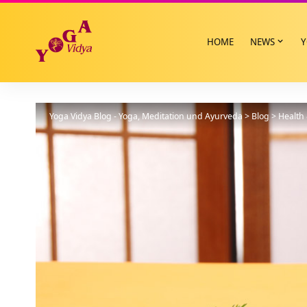
HOME
NEWS
Y
Yoga Vidya Blog - Yoga, Meditation und Ayurveda
>
Blog
>
Health