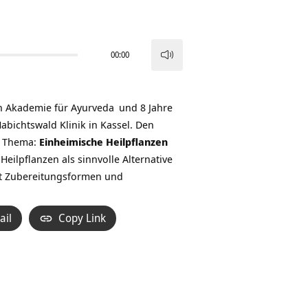
00:00
Pfeiltasten
Hoch/Runter
benutzen,
en Akademie für
Ayurveda
und 8 Jahre
um
Habichtswald Klinik in Kassel. Den
die
m Thema:
Einheimische Heilpflanzen
Lautstärke
Heilpflanzen als sinnvolle Alternative
zu
nnt Zubereitungsformen und
regeln.
ail
Copy Link