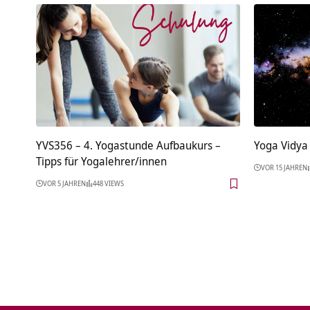
YVS356 – 4. Yogastunde Aufbaukurs –
Yoga Vidya
Tipps für Yogalehrer/innen
VOR 15 JAHREN
VOR 5 JAHREN
448 VIEWS