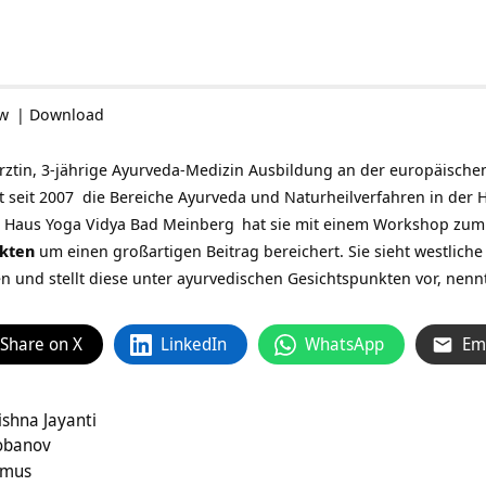
ow
|
Download
Ärztin, 3-jährige Ayurveda-Medizin Ausbildung an der europäisch
itet seit 2007 die Bereiche Ayurveda und Naturheilverfahren in der 
m
Haus Yoga Vidya Bad Meinberg
hat sie mit einem Workshop zu
ekten
um einen großartigen Beitrag bereichert. Sie sieht westliche 
n und stellt diese unter ayurvedischen Gesichtspunkten vor, ne
Share on X
LinkedIn
WhatsApp
Em
ishna Jayanti
Lobanov
smus