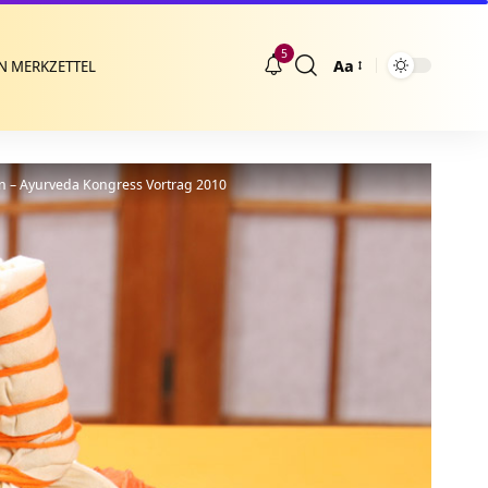
5
Aa
N MERKZETTEL
Größenänderung
n – Ayurveda Kongress Vortrag 2010