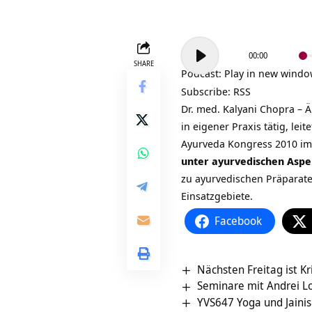
Audio-
00:00
Player
SHARE
Podcast:
Play in new wind
Subscribe:
RSS
Dr. med. Kalyani Chopra – 
in eigener Praxis tätig, le
Ayurveda Kongress 2010 i
unter ayurvedischen Asp
zu ayurvedischen Präparate
Einsatzgebiete.
Facebook
Nächsten Freitag ist Kr
Seminare mit Andrei 
YVS647 Yoga und Jaini