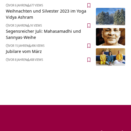
VOR 6 JAHREN
677 VIEWS
Weihnachten und Silvester 2023 im Yoga
Vidya Ashram
VOR 3 JAHREN
1K VIEWS
Segensreicher Juli: Mahasamadhi und
Sannyas-Weihe
VOR 15 JAHREN
496 VIEWS
Jubilare vom März
VOR 8 JAHREN
408 VIEWS