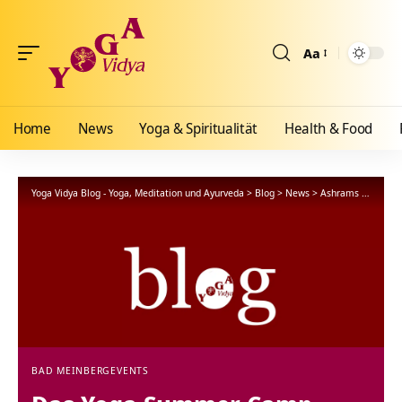
Aa
Größenänderun
Home
News
Yoga & Spiritualität
Health & Food
Yoga Vidya Blog - Yoga, Meditation und Ayurveda
>
Blog
>
News
>
Ashrams
>
Bad Me
BAD MEINBERG
EVENTS