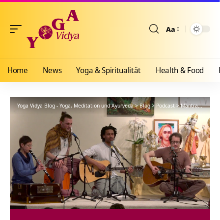
Aa
Größenänderun
Home
News
Yoga & Spiritualität
Health & Food
Yoga Vidya Blog - Yoga, Meditation und Ayurveda
>
Blog
>
Podcast
>
Mantra
>
I am I