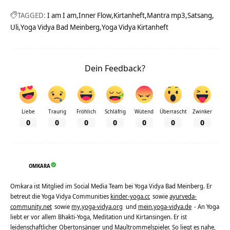
TAGGED:
I am I am
Inner Flow
Kirtanheft
Mantra mp3
Satsang
Uli
Yoga Vidya Bad Meinberg
Yoga Vidya Kirtanheft
Dein Feedback?
Liebe
Traurig
Fröhlich
Schläfrig
Wütend
Überrascht
Zwinker
0
0
0
0
0
0
0
OMKARA
Omkara ist Mitglied im Social Media Team bei Yoga Vidya Bad Meinberg. Er
betreut die Yoga Vidya Communities
kinder-yoga.cc
sowie
ayurveda-
community.net
sowie
my.yoga-vidya.org
und
mein.yoga-vidya.de
- An Yoga
liebt er vor allem Bhakti-Yoga, Meditation und Kirtansingen. Er ist
leidenschaftlicher Obertonsänger und Maultrommelspieler. So liegt es nahe,