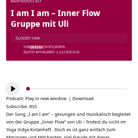
MANTRA
PODCAST
I am I am – Inner Flow
Gruppe mit Uli
LESEZEIT: 0 MIN
VON
OMKARA
VOR 8 JAHREN
ZULETZT AKTUALISIERT: 3. JULI 2018 16:24
Audio-
Player
Podcast:
Play in new window
|
Download
Subscribe:
RSS
Der Song „I am I am“ – gesungen und musikalisch begleitet
von der Gruppe „Inner Flow“ von Uli – findest du nicht im
Yoga Vidya Kirtanheft
. Doch es ist ganz einfach zum
Mitsingen und Mitchanten. Viel Freude mit dieser