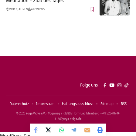
Meditation – Zitat des Tages
VOR 3 JAHREN
412 VIEWS
Folge uns
Datenschutz
Impressum
Haftungsausschluss
Sitemap
RSS
© 2026 Yoga Vidya e.V. · Yogaweg 7 · 32805 Horn‑Bad Meinberg · +49 5234 87‑0 ·
info@yoga‑vidya.de
WordPress Cookie Notice by Real Cookie Banner