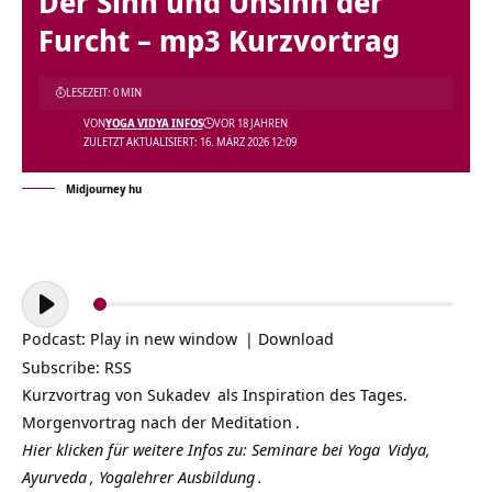
Der Sinn und Unsinn der
Furcht – mp3 Kurzvortrag
LESEZEIT: 0 MIN
VON
YOGA VIDYA INFOS
VOR 18 JAHREN
ZULETZT AKTUALISIERT: 16. MÄRZ 2026 12:09
Midjourney hu
Audio-
Player
Podcast:
Play in new window
|
Download
Subscribe:
RSS
Kurzvortrag von
Sukadev
als Inspiration des Tages.
Morgenvortrag nach der
Meditation
.
Hier klicken für weitere Infos zu: Seminare bei
Yoga
Vidya,
Ayurveda
,
Yogalehrer Ausbildung
.