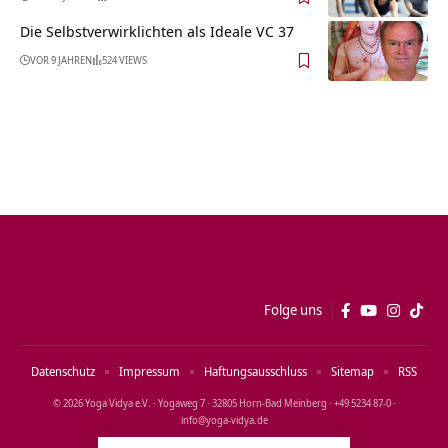
Die Selbstverwirklichten als Ideale VC 37
VOR 9 JAHREN
524 VIEWS
Folge uns
Datenschutz
Impressum
Haftungsausschluss
Sitemap
RSS
© 2026 Yoga Vidya e.V. · Yogaweg 7 · 32805 Horn‑Bad Meinberg · +49 5234 87‑0 ·
info@yoga‑vidya.de