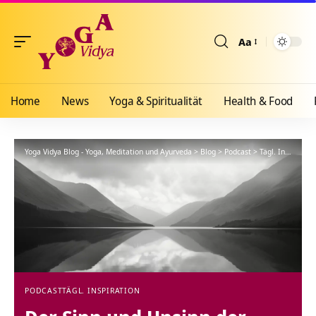
Aa
Größenänderun
Home
News
Yoga & Spiritualität
Health & Food
Yoga Vidya Blog - Yoga, Meditation und Ayurveda
>
Blog
>
Podcast
>
Tägl. Inspiration
PODCAST
TÄGL. INSPIRATION