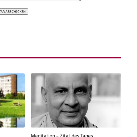
tive:
Meditation – Zitat des Tages