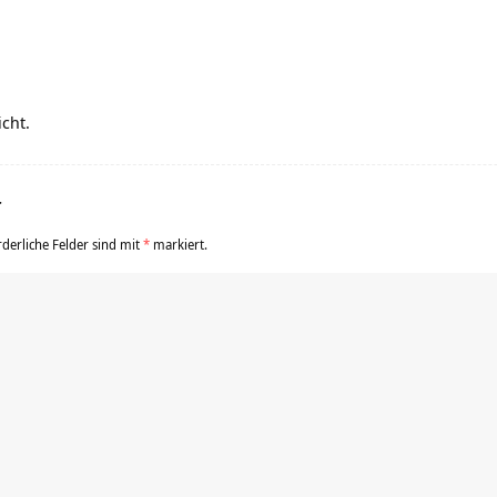
icht.
r
rderliche Felder sind mit
*
markiert.