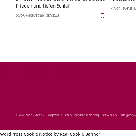
Frieden und tiefen Schlaf
VOR 4 JAHREN
VOR 6 MONATEN
1.3K VIEWS
© 2026 Yoga Vidya e.V. · Yogaweg 7 · 32805 Horn‑Bad Meinberg · +49 5234 87‑0 · info@yoga
WordPress Cookie Notice by Real Cookie Banner