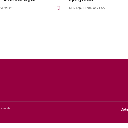
517 VIEWS
VOR 12 JAHREN
543 VIEWS
‑vidya.de
Dat