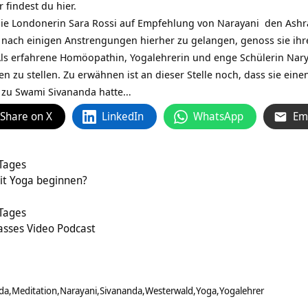
 findest du hier.
 die Londonerin Sara Rossi auf Empfehlung von Narayani den
Ashr
nach einigen Anstrengungen hierher zu gelangen, genoss sie ihren
 Als erfahrene Homöopathin, Yogalehrerin und enge Schülerin Nary
en zu stellen. Zu erwähnen ist an dieser Stelle noch, dass sie ei
g zu Swami Sivananda hatte…
Share on X
LinkedIn
WhatsApp
Em
 Tages
it Yoga beginnen?
 Tages
asses Video Podcast
da
Meditation
Narayani
Sivananda
Westerwald
Yoga
Yogalehrer