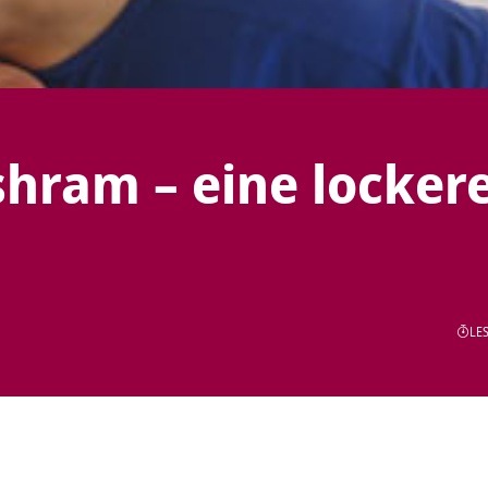
hram – eine locker
LES