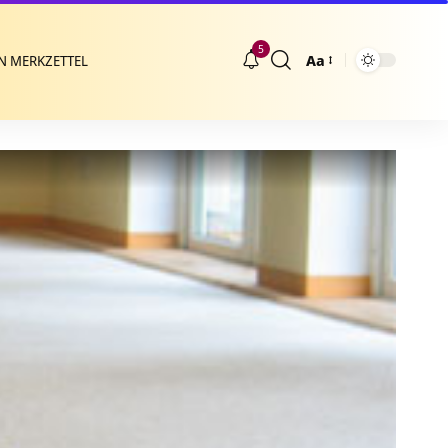
5
Aa
N MERKZETTEL
Größenänderung