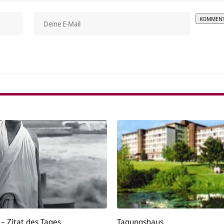
Alterna
– Zitat des Tages
Tagungshaus