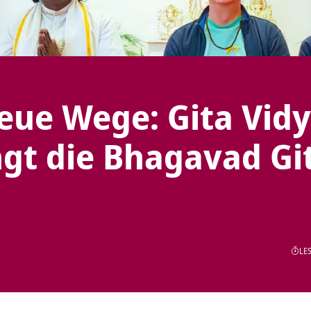
neue Wege: Gita Vid
ngt die Bhagavad Gi
LES