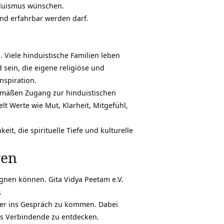
induismus wünschen.
und erfahrbar werden darf.
 Viele hinduistische Familien leben
 sein, die eigene religiöse und
nspiration.
gemäßen Zugang zur hinduistischen
lt Werte wie Mut, Klarheit, Mitgefühl,
t, die spirituelle Tiefe und kulturelle
ren
egnen können. Gita Vidya Peetam e.V.
.
nder ins Gespräch zu kommen. Dabei
as Verbindende zu entdecken.