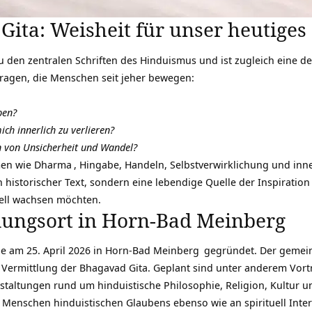
Gita: Weisheit für unser heutiges
 den zentralen Schriften des Hinduismus und ist zugleich eine de
 Fragen, die Menschen seit jeher bewegen:
ben?
ch innerlich zu verlieren?
en von Unsicherheit und Wandel?
men wie
Dharma
, Hingabe, Handeln, Selbstverwirklichung und inne
n historischer Text, sondern eine lebendige Quelle der Inspiratio
uell wachsen möchten.
dungsort in Horn-Bad Meinberg
e am 25. April 2026 in
Horn-Bad Meinberg
gegründet. Der gemeinn
 Vermittlung der Bhagavad Gita. Geplant sind unter anderem Vort
taltungen rund um hinduistische Philosophie, Religion, Kultur und
 Menschen hinduistischen Glaubens ebenso wie an spirituell Inter