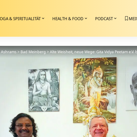
OGA & SPIRITUALITÄT
HEALTH & FOOD
PODCAST
MEI
>
Ashrams
>
Bad Meinberg
>
Alte Weisheit, neue Wege: Gita Vidya Peetam e.V. 