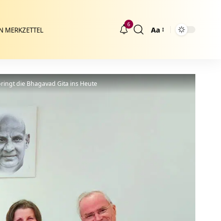
6
Aa
N MERKZETTEL
Größenänderung
bringt die Bhagavad Gita ins Heute