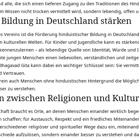
nd alle, die sich einen tieferen Zugang zu den Traditionen des H
m Wissen nicht trocken vermittelt wird, sondern lebendig, offen 
 Bildung in Deutschland stärken
 Vereins ist die Förderung hinduistischer Bildung in Deutschland.
 kulturellen Welten. Für Kinder und Jugendliche kann es stärkend
r kennenzulernen – als lebendige Quelle von Identität, Würde und I
hte jungen Menschen einen liebevollen, verständlichen und zeit
Bhagavad Gita kann dabei ein wichtiger Schlüssel sein: Sie vermitte
d Vertrauen.
erein auch Menschen ohne hinduistischen Hintergrund die Möglichkei
ser zu verstehen.
n zwischen Religionen und Kultu
lschaft braucht es Orte, an denen Menschen einander wirklich beg
schaffen: für Austausch, Respekt und ein friedliches Miteinander
erschiedener religiöser und spiritueller Wege dazu ein, miteina
schiede aufzulösen, sondern einander besser zu verstehen und d