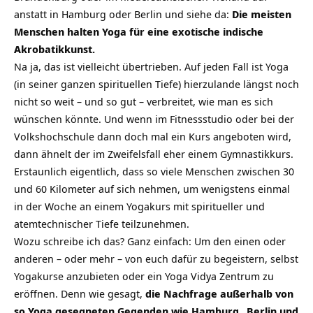
anstatt in Hamburg oder Berlin und siehe da:
Die meisten
Menschen halten Yoga für eine exotische indische
Akrobatikkunst.
Na ja, das ist vielleicht übertrieben. Auf jeden Fall ist Yoga
(in seiner ganzen spirituellen Tiefe) hierzulande längst noch
nicht so weit – und so gut – verbreitet, wie man es sich
wünschen könnte. Und wenn im Fitnessstudio oder bei der
Volkshochschule dann doch mal ein Kurs angeboten wird,
dann ähnelt der im Zweifelsfall eher einem Gymnastikkurs.
Erstaunlich eigentlich, dass so viele Menschen zwischen 30
und 60 Kilometer auf sich nehmen, um wenigstens einmal
in der Woche an einem Yogakurs mit spiritueller und
atemtechnischer Tiefe teilzunehmen.
Wozu schreibe ich das? Ganz einfach: Um den einen oder
anderen – oder mehr – von euch dafür zu begeistern, selbst
Yogakurse anzubieten oder ein Yoga Vidya Zentrum zu
eröffnen. Denn wie gesagt,
die Nachfrage außerhalb von
so Yoga gesegneten Gegenden wie
Hamburg
, Berlin und