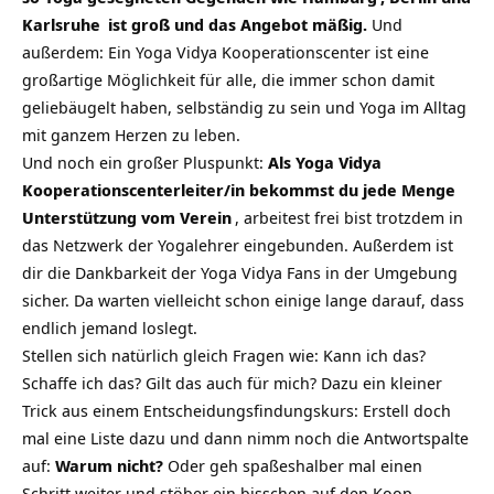
Karlsruhe
ist groß und das Angebot mäßig.
Und
außerdem: Ein Yoga Vidya Kooperationscenter ist eine
großartige Möglichkeit für alle, die immer schon damit
geliebäugelt haben, selbständig zu sein und Yoga im Alltag
mit ganzem Herzen zu leben.
Und noch ein großer Pluspunkt:
Als Yoga Vidya
Kooperationscenterleiter/in bekommst du jede Menge
Unterstützung vom
Verein
, arbeitest frei bist trotzdem in
das Netzwerk der Yogalehrer eingebunden. Außerdem ist
dir die Dankbarkeit der Yoga Vidya Fans in der Umgebung
sicher. Da warten vielleicht schon einige lange darauf, dass
endlich jemand loslegt.
Stellen sich natürlich gleich Fragen wie: Kann ich das?
Schaffe ich das? Gilt das auch für mich? Dazu ein kleiner
Trick aus einem Entscheidungsfindungskurs: Erstell doch
mal eine Liste dazu und dann nimm noch die Antwortspalte
auf:
Warum nicht?
Oder geh spaßeshalber mal einen
Schritt weiter und stöber ein bisschen auf den
Koop-