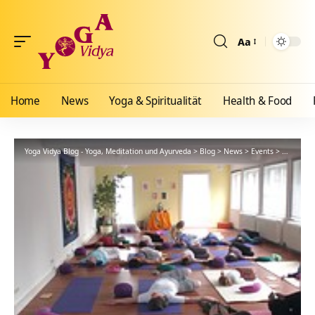
Aa
Größenänderun
Home
News
Yoga & Spiritualität
Health & Food
Yoga Vidya Blog - Yoga, Meditation und Ayurveda
>
Blog
>
News
>
Events
>
Gründe ei