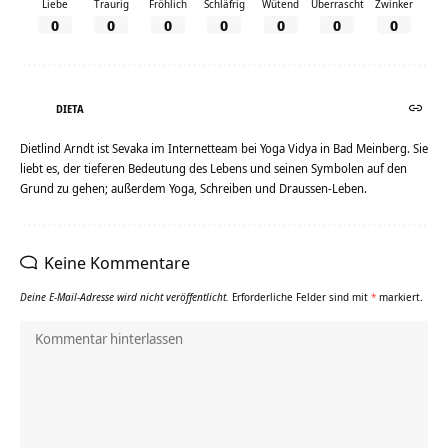
Liebe
Traurig
Fröhlich
Schläfrig
Wütend
Überrascht
Zwinker
0
0
0
0
0
0
0
DIETA
Dietlind Arndt ist Sevaka im Internetteam bei Yoga Vidya in Bad Meinberg. Sie
liebt es, der tieferen Bedeutung des Lebens und seinen Symbolen auf den
Grund zu gehen; außerdem Yoga, Schreiben und Draussen-Leben.
Keine Kommentare
Deine E-Mail-Adresse wird nicht veröffentlicht.
Erforderliche Felder sind mit
*
markiert.