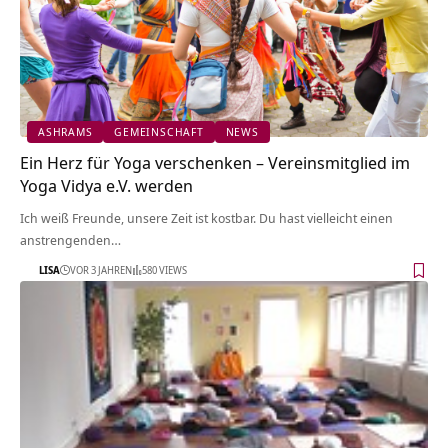
ASHRAMS
GEMEINSCHAFT
NEWS
Ein Herz für Yoga verschenken – Vereinsmitglied im
Yoga Vidya e.V. werden
Ich weiß Freunde, unsere Zeit ist kostbar. Du hast vielleicht einen
anstrengenden…
LISA
VOR 3 JAHREN
580 VIEWS