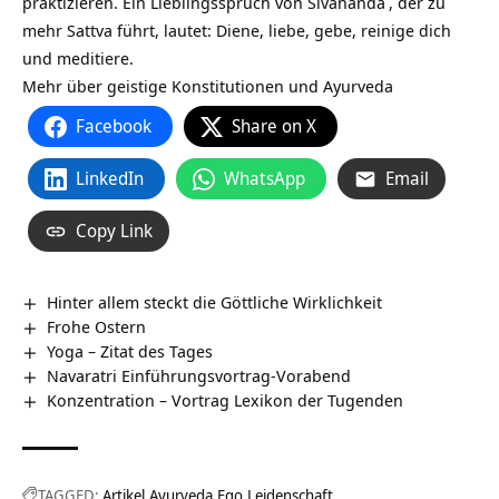
praktizieren. Ein Lieblingsspruch von
Sivananda
, der zu
mehr Sattva führt, lautet: Diene, liebe, gebe, reinige dich
und meditiere.
Mehr über geistige Konstitutionen und Ayurveda
Facebook
Share on X
LinkedIn
WhatsApp
Email
Copy Link
Hinter allem steckt die Göttliche Wirklichkeit
Frohe Ostern
Yoga – Zitat des Tages
Navaratri Einführungsvortrag-Vorabend
Konzentration – Vortrag Lexikon der Tugenden
TAGGED:
Artikel
Ayurveda
Ego
Leidenschaft