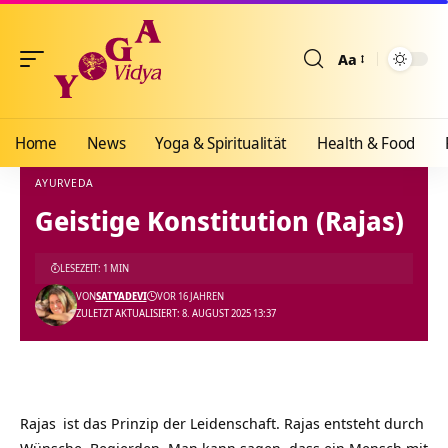
Aa
Größenänderun
Home
News
Yoga & Spiritualität
Health & Food
AYURVEDA
Geistige Konstitution (Rajas)
Yoga Vidya Blog - Yoga, Meditation und Ayurveda
>
Blog
>
Health & Food
>
Ayurveda
LESEZEIT: 1 MIN
VON
SATYADEVI
VOR 16 JAHREN
ZULETZT AKTUALISIERT: 8. AUGUST 2025 13:37
Rajas
ist das Prinzip der Leidenschaft. Rajas entsteht durch