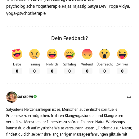
psychologische Yogatherapie
Rajas
rajassig
Satya Devi
Yoga Vidya
yoga-psychotherapie
Dein Feedback?
Liebe
Traurig
Fröhlich
Schläfrig
Wütend
Überrascht
Zwinker
0
0
0
0
0
0
0
SATYADEVI
Satyadevis Herzensanliegen ist es, Menschen authentische spirituelle
Erlebnisse zu ermöglichen. In ihren Klangyogastunden und Klangreisen
verhilft sie Menschen ihr Innerstes zu spüren. In ihren Natur-Workshops
kannst du dich auf mystische Weise verzaubern lassen. „Findest du zur Natur,
findest du dich selber.“ Ihre langjährigen Massageerfahrungen gibt sie mit