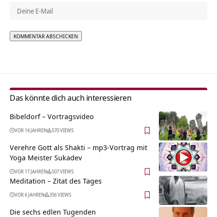
Alternative:
Das könnte dich auch interessieren
Bibeldorf‏‎ – Vortragsvideo
VOR 14 JAHREN
570 VIEWS
Verehre Gott als Shakti – mp3-Vortrag mit
Yoga Meister Sukadev
VOR 17 JAHREN
507 VIEWS
Meditation – Zitat des Tages
VOR 6 JAHREN
356 VIEWS
Die sechs edlen Tugenden