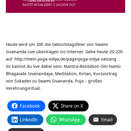
ZULETZT AKTUALISIERT: 3. JULI 2018 13:27
Heute wird um 20h die Geburtstagsfeier von Swami
Sivananda Live übertragen ins Internet. Gehe heute 20-22h
auf
http://mein.yoga-vidya.de/page/yoga-vidya-satsang
.
So kannst du live dabei sein: Mantra-Rezitation Om Namo
Bhagavate Sivanandaya, Meditation, Kirtan, Kurzvortrag
von Sukadev zu Swami Sivananda, Puja – großes
Verehrungsritual.
Facebook
Share on X
LinkedIn
WhatsApp
Email