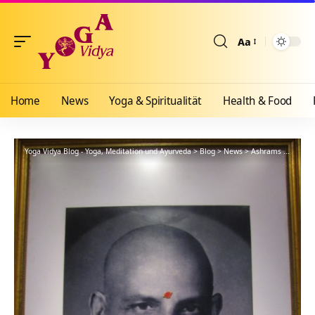
Aa
Größenänderun
Home
News
Yoga & Spiritualität
Health & Food
Yoga Vidya Blog - Yoga, Meditation und Ayurveda
>
Blog
>
News
>
Ashrams
>
Bad Me