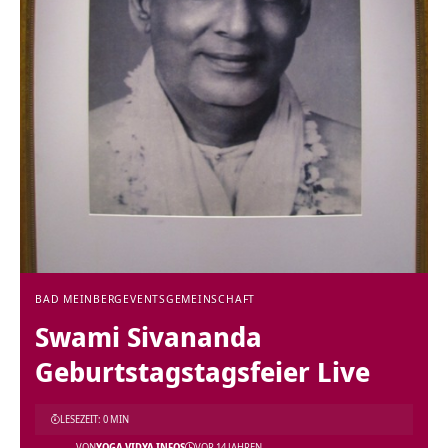
BAD MEINBERG
EVENTS
GEMEINSCHAFT
Swami Sivananda
Geburtstagstagsfeier Live
LESEZEIT: 0 MIN
VON
YOGA VIDYA INFOS
VOR 14 JAHREN