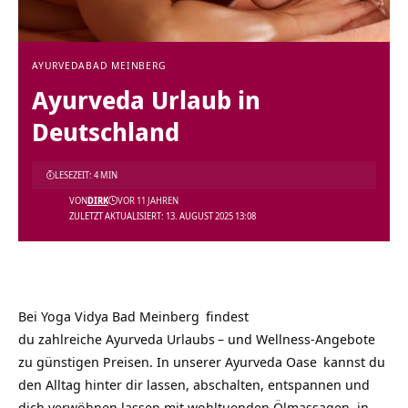
AYURVEDA
BAD MEINBERG
Ayurveda Urlaub in
Deutschland
LESEZEIT: 4 MIN
VON
DIRK
VOR 11 JAHREN
ZULETZT AKTUALISIERT: 13. AUGUST 2025 13:08
Bei
Yoga Vidya Bad Meinberg
findest
du zahlreiche
Ayurveda Urlaubs
– und Wellness-Angebote
zu günstigen Preisen. In unserer
Ayurveda Oase
kannst du
den Alltag hinter dir lassen, abschalten, entspannen und
dich verwöhnen lassen mit wohltuenden Ölmassagen, in