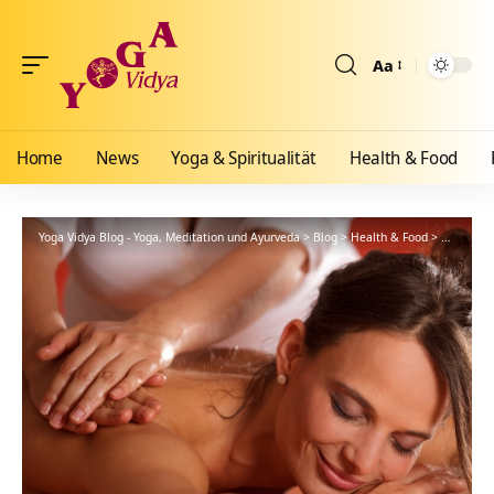
Aa
Größenänderun
Home
News
Yoga & Spiritualität
Health & Food
Yoga Vidya Blog - Yoga, Meditation und Ayurveda
>
Blog
>
Health & Food
>
Ayurveda