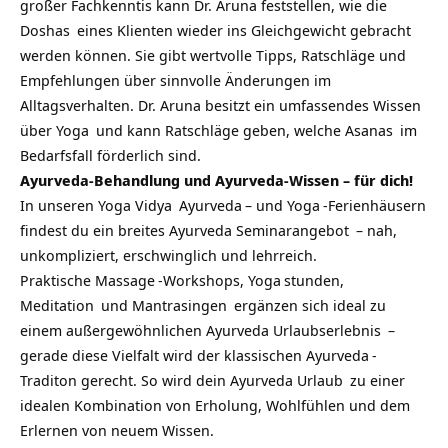
großer Fachkenntis kann Dr. Aruna feststellen, wie die
Doshas
eines Klienten wieder ins Gleichgewicht gebracht
werden können. Sie gibt wertvolle Tipps, Ratschläge und
Empfehlungen über sinnvolle Änderungen im
Alltagsverhalten. Dr. Aruna besitzt ein umfassendes Wissen
über
Yoga
und kann Ratschläge geben, welche
Asanas
im
Bedarfsfall förderlich sind.
Ayurveda-Behandlung und Ayurveda-Wissen – für dich!
In unseren
Yoga Vidya
Ayurveda
– und
Yoga
-Ferienhäusern
findest du ein breites
Ayurveda Seminarangebot
– nah,
unkompliziert, erschwinglich und lehrreich.
Praktische
Massage
-Workshops,
Yoga
stunden,
Meditation
und
Mantrasingen
ergänzen sich ideal zu
einem außergewöhnlichen
Ayurveda Urlaubserlebnis
–
gerade diese Vielfalt wird der klassischen
Ayurveda
-
Traditon gerecht. So wird dein
Ayurveda Urlaub
zu einer
idealen Kombination von Erholung, Wohlfühlen und dem
Erlernen von neuem Wissen.