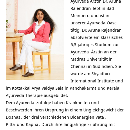
Ayurveda Ärztin
Dr. Aruna
Rajendran
lebt in Bad
Meinberg und ist in
unserer
Ayurveda-Oase
tätig.
Dr. Aruna Rajendran
absolvierte ein klassisches
6,5-jähriges Studium zur
Ayurveda
-Ärztin an der
Madras Universität in
Chennai in Südindien. Sie
wurde am Shyadhiri
International Institute und
im Kottakkal Arya Vaidya Sala in Panchakarma und Kerala
Ayurveda Therapie ausgebildet.
Dem
Ayurveda
zufolge haben Krankheiten und
Beschwerden ihren Ursprung in einem Ungleichgewicht der
Doshas
, der drei verschiedenen Bioenergien
Vata
,
Pitta
und
Kapha
. Durch ihre langjährige Erfahrung mit