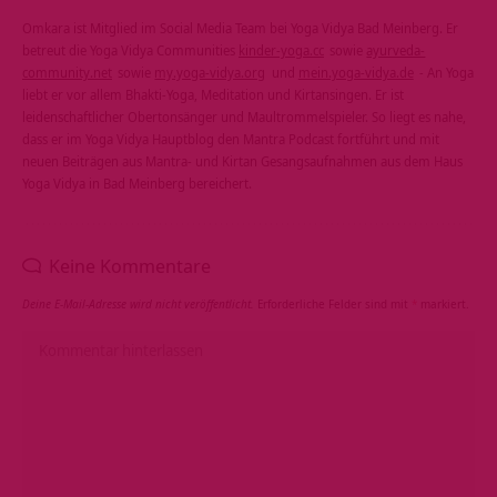
Omkara ist Mitglied im Social Media Team bei Yoga Vidya Bad Meinberg. Er
betreut die Yoga Vidya Communities
kinder-yoga.cc
sowie
ayurveda-
community.net
sowie
my.yoga-vidya.org
und
mein.yoga-vidya.de
- An Yoga
liebt er vor allem Bhakti-Yoga, Meditation und Kirtansingen. Er ist
leidenschaftlicher Obertonsänger und Maultrommelspieler. So liegt es nahe,
dass er im Yoga Vidya Hauptblog den Mantra Podcast fortführt und mit
neuen Beiträgen aus Mantra- und Kirtan Gesangsaufnahmen aus dem Haus
Yoga Vidya in Bad Meinberg bereichert.
Keine Kommentare
Deine E-Mail-Adresse wird nicht veröffentlicht.
Erforderliche Felder sind mit
*
markiert.