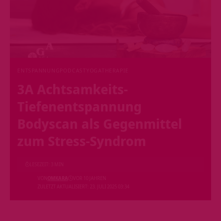
ENTSPANNUNG
PODCAST
YOGATHERAPIE
3A Achtsamkeits-
Tiefenentspannung
Bodyscan als Gegenmittel
zum Stress-Syndrom
LESEZEIT: 3 MIN
VON
OMKARA
VOR 10 JAHREN
ZULETZT AKTUALISIERT: 23. JULI 2025 03:34