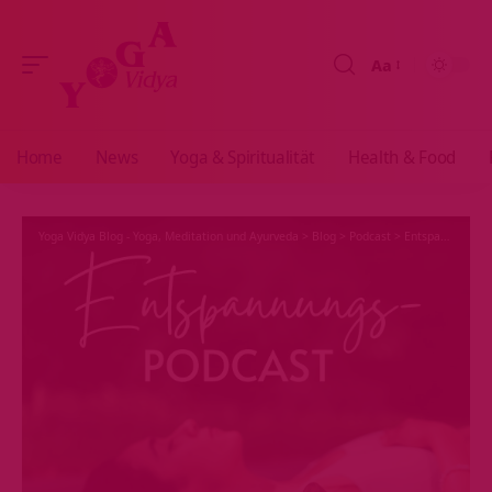
Aa
Größenänderun
Home
News
Yoga & Spiritualität
Health & Food
Yoga Vidya Blog - Yoga, Meditation und Ayurveda
>
Blog
>
Podcast
>
Entspannung
>