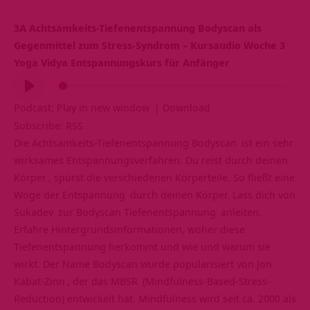
3A Achtsamkeits-Tiefenentspannung Bodyscan als
Gegenmittel zum Stress-Syndrom – Kursaudio Woche 3
Yoga Vidya Entspannungskurs für Anfänger
Audio-
Player
Podcast:
Play in new window
|
Download
Subscribe:
RSS
Die Achtsamkeits-Tiefenentspannung
Bodyscan
ist ein sehr
wirksames Entspannungsverfahren. Du reist durch deinen
Körper
, spürst die verschiedenen Körperteile. So fließt eine
Woge der
Entspannung
durch deinen Körper. Lass dich von
Sukadev
zur Bodyscan
Tiefenentspannung
anleiten.
Erfahre Hintergrundsinformationen, woher diese
Tiefenentspannung herkommt und wie und warum sie
wirkt. Der Name Bodyscan wurde popularisiert von
Jon
Kabat-Zinn
, der das
MBSR
(Mindfulness-Based-Stress-
Reduction) entwickelt hat. Mindfulness wird seit ca. 2000 als