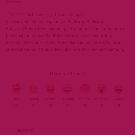
TAGGED:
Achtsamkeit
achtsamkeit-mp3
Achtsamkeits-Tiefenentspannung Bodyscan
Bodyscan
Bodyscan-Podcast
Entspannung
Entspannungskurs für Anfänger
Jon Kabat-Zinn
mbsr
Mindfulness-Based-Stress-Reduction
Relaxation Response
Stress
Stress Management
Stress-Syndrom
stressabbau-podcast
Sukadev
Sukadev Bretz
Tiefenentspannung
Dein Feedback?
Liebe
Traurig
Fröhlich
Schläfrig
Wütend
Überrascht
Zwinker
0
0
0
0
0
0
0
OMKARA