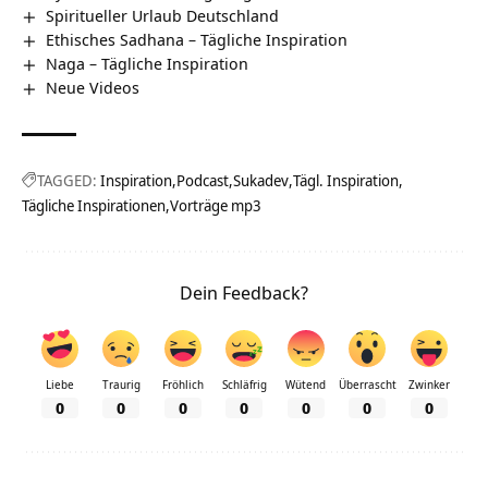
Spiritueller Urlaub Deutschland
Ethisches Sadhana – Tägliche Inspiration
Naga – Tägliche Inspiration
Neue Videos
TAGGED:
Inspiration
Podcast
Sukadev
Tägl. Inspiration
Tägliche Inspirationen
Vorträge mp3
Dein Feedback?
Liebe
Traurig
Fröhlich
Schläfrig
Wütend
Überrascht
Zwinker
0
0
0
0
0
0
0