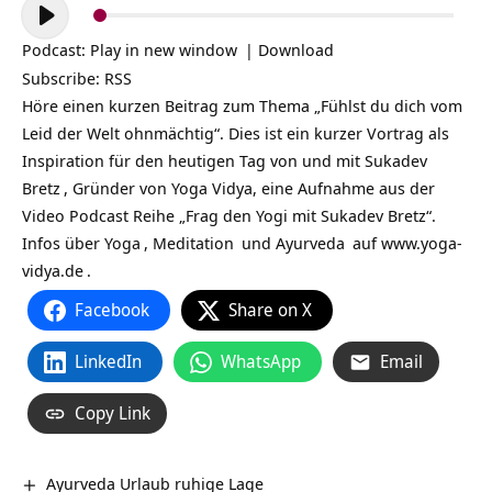
Audio-
Player
Podcast:
Play in new window
|
Download
Subscribe:
RSS
Höre einen kurzen Beitrag zum Thema „Fühlst du dich vom
Leid der Welt ohnmächtig“. Dies ist ein kurzer Vortrag als
Inspiration für den heutigen Tag von und mit
Sukadev
Bretz
, Gründer von Yoga Vidya, eine Aufnahme aus der
Video Podcast Reihe „Frag den Yogi mit Sukadev Bretz“.
Infos über
Yoga
,
Meditation
und
Ayurveda
auf
www.yoga-
vidya.de
.
Facebook
Share on X
LinkedIn
WhatsApp
Email
Copy Link
Ayurveda Urlaub ruhige Lage