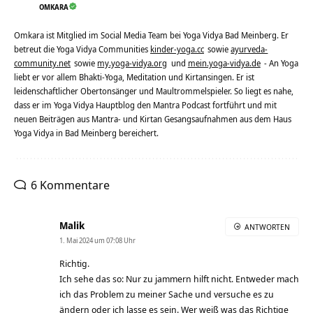
OMKARA
Omkara ist Mitglied im Social Media Team bei Yoga Vidya Bad Meinberg. Er
betreut die Yoga Vidya Communities
kinder-yoga.cc
sowie
ayurveda-
community.net
sowie
my.yoga-vidya.org
und
mein.yoga-vidya.de
- An Yoga
liebt er vor allem Bhakti-Yoga, Meditation und Kirtansingen. Er ist
leidenschaftlicher Obertonsänger und Maultrommelspieler. So liegt es nahe,
dass er im Yoga Vidya Hauptblog den Mantra Podcast fortführt und mit
neuen Beiträgen aus Mantra- und Kirtan Gesangsaufnahmen aus dem Haus
Yoga Vidya in Bad Meinberg bereichert.
6 Kommentare
Malik
ANTWORTEN
1. Mai 2024 um 07:08 Uhr
Richtig.
Ich sehe das so: Nur zu jammern hilft nicht. Entweder mach
ich das Problem zu meiner Sache und versuche es zu
ändern oder ich lasse es sein. Wer weiß was das Richtige