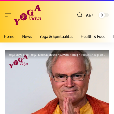
Aa
Größenänderun
Home
News
Yoga & Spiritualität
Health & Food
Yoga Vidya Blog - Yoga, Meditation und Ayurveda
>
Blog
>
Podcast
>
Tägl. Inspiration