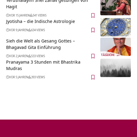
Hagit
VOR 15 JAHREN
541 VIEWS
Jyotisha – die Indische Astrologie
VOR 9 JAHREN
634 VIEWS
Sieh die Welt als Gesang Gottes –
Bhagavad Gita Einführung
VOR 2 JAHREN
533 VIEWS
Pranayama 3 Stunden mit Bhastrika
Mudras
VOR 5 JAHREN
393 VIEWS