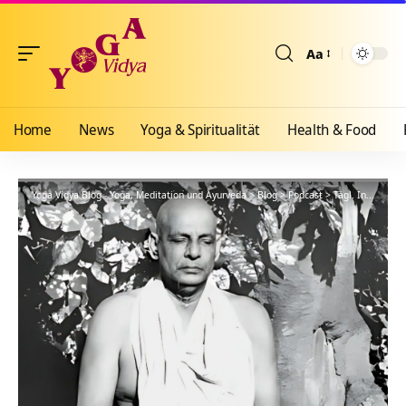
Aa
Größenänderun
Home
News
Yoga & Spiritualität
Health & Food
Yoga Vidya Blog - Yoga, Meditation und Ayurveda
>
Blog
>
Podcast
>
Tägl. Inspiration