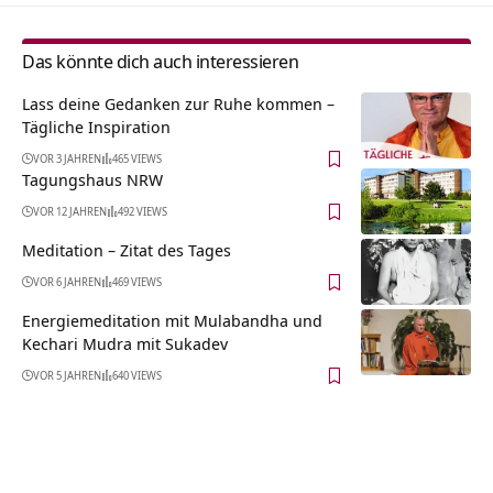
Das könnte dich auch interessieren
Lass deine Gedanken zur Ruhe kommen –
Tägliche Inspiration
VOR 3 JAHREN
465 VIEWS
Tagungshaus NRW
VOR 12 JAHREN
492 VIEWS
Meditation – Zitat des Tages
VOR 6 JAHREN
469 VIEWS
Energiemeditation mit Mulabandha und
Kechari Mudra mit Sukadev
VOR 5 JAHREN
640 VIEWS