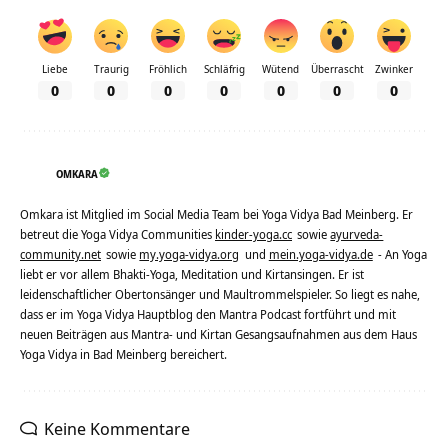
Liebe
Traurig
Fröhlich
Schläfrig
Wütend
Überrascht
Zwinker
0
0
0
0
0
0
0
OMKARA
Omkara ist Mitglied im Social Media Team bei Yoga Vidya Bad Meinberg. Er
betreut die Yoga Vidya Communities
kinder-yoga.cc
sowie
ayurveda-
community.net
sowie
my.yoga-vidya.org
und
mein.yoga-vidya.de
- An Yoga
liebt er vor allem Bhakti-Yoga, Meditation und Kirtansingen. Er ist
leidenschaftlicher Obertonsänger und Maultrommelspieler. So liegt es nahe,
dass er im Yoga Vidya Hauptblog den Mantra Podcast fortführt und mit
neuen Beiträgen aus Mantra- und Kirtan Gesangsaufnahmen aus dem Haus
Yoga Vidya in Bad Meinberg bereichert.
Keine Kommentare