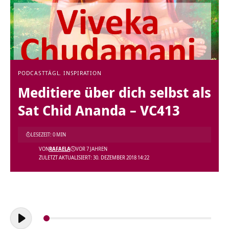
PODCAST
TÄGL. INSPIRATION
Meditiere über dich selbst als
Sat Chid Ananda – VC413
LESEZEIT: 0 MIN
VON
RAFAELA
VOR 7 JAHREN
ZULETZT AKTUALISIERT: 30. DEZEMBER 2018 14:22
Audio-
Player