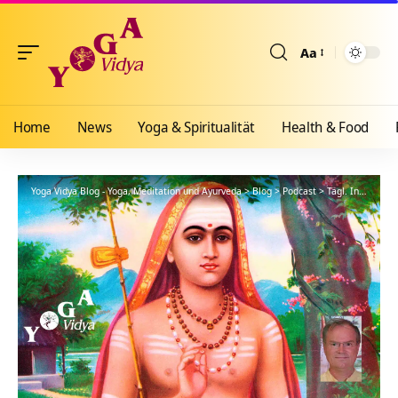
Aa
Größenänderun
Home
News
Yoga & Spiritualität
Health & Food
Yoga Vidya Blog - Yoga, Meditation und Ayurveda
>
Blog
>
Podcast
>
Tägl. Inspiration