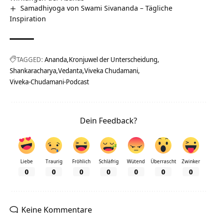
Samadhiyoga von Swami Sivananda – Tägliche
Inspiration
TAGGED:
Ananda
Kronjuwel der Unterscheidung
Shankaracharya
Vedanta
Viveka Chudamani
Viveka-Chudamani-Podcast
Dein Feedback?
Liebe
Traurig
Fröhlich
Schläfrig
Wütend
Überrascht
Zwinker
0
0
0
0
0
0
0
Keine Kommentare