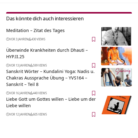
Das könnte dich auch interessieren
Meditation – Zitat des Tages
VOR 3 JAHREN
430 VIEWS
Überwinde Krankheiten durch Dhauti –
HYP.II.25
VOR 13 JAHREN
599 VIEWS
Sanskrit Wörter – Kundalini Yoga: Nadis u.
Chakras Aussprache Übung – YVS164 –
Sanskrit – Teil 8
VOR 16 JAHREN
440 VIEWS
Liebe Gott um Gottes willen – Liebe um der
Liebe willen
VOR 12 JAHREN
605 VIEWS