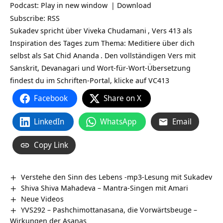
Podcast:
Play in new window
|
Download
Subscribe:
RSS
Sukadev spricht über
Viveka Chudamani
, Vers 413 als
Inspiration des Tages zum Thema: Meditiere über dich
selbst als Sat Chid
Ananda
. Den vollständigen Vers mit
Sanskrit, Devanagari und Wort-für-Wort-Übersetzung
findest du im Schriften-Portal, klicke auf
VC413
Facebook
Share on X
LinkedIn
WhatsApp
Email
Copy Link
Verstehe den Sinn des Lebens -mp3-Lesung mit Sukadev
Shiva Shiva Mahadeva – Mantra-Singen mit Amari
Neue Videos
YVS292 – Pashchimottanasana, die Vorwärtsbeuge –
Wirkungen der Asanas