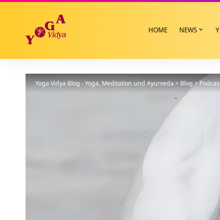
HOME
NEWS
Y
Yoga Vidya Blog - Yoga, Meditation und Ayurveda
>
Blog
>
Podcas