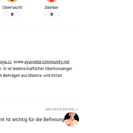
Überrascht
Zwinker
0
0
yoga.cc
sowie
ayurveda-community.net
. Er ist leidenschaftlicher Obertonsänger
n Beiträgen aus Mantra- und Kirtan
NÄCHSTER ARTIKEL
 ist wichtig für die Befreiung