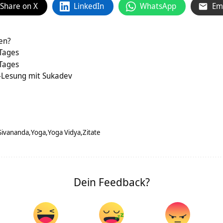
Share on X
LinkedIn
WhatsApp
Em
en?
 Tages
 Tages
-Lesung mit Sukadev
Sivananda
Yoga
Yoga Vidya
Zitate
Dein Feedback?