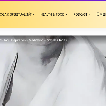
OGA & SPIRITUALITÄT
HEALTH & FOOD
PODCAST
MEI
t
>
Tägl. Inspiration
>
Meditation – Zitat des Tages