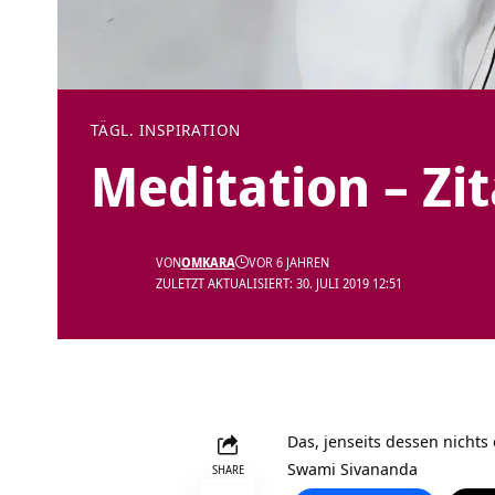
TÄGL. INSPIRATION
Meditation – Zi
VON
OMKARA
VOR 6 JAHREN
ZULETZT AKTUALISIERT: 30. JULI 2019 12:51
Das, jenseits dessen nichts 
Swami Sivananda
SHARE