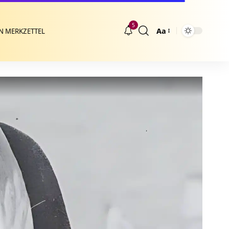
5
Aa
N MERKZETTEL
Größenänderung