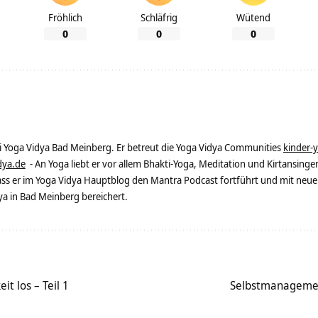
Fröhlich
Schläfrig
Wütend
0
0
0
ei Yoga Vidya Bad Meinberg. Er betreut die Yoga Vidya Communities
kinder-
dya.de
- An Yoga liebt er vor allem Bhakti-Yoga, Meditation und Kirtansingen
dass er im Yoga Vidya Hauptblog den Mantra Podcast fortführt und mit neue
 in Bad Meinberg bereichert.
it los – Teil 1
Selbstmanagement