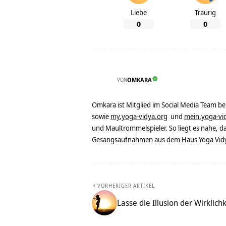
Liebe
Traurig
0
0
VON
OMKARA
Omkara ist Mitglied im Social Media Team b
sowie
my.yoga-vidya.org
und
mein.yoga-vi
und Maultrommelspieler. So liegt es nahe, 
Gesangsaufnahmen aus dem Haus Yoga Vidya
VORHERIGER ARTIKEL
Lasse die Illusion der Wirklichke