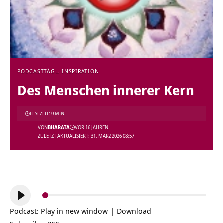
PODCAST
TÄGL. INSPIRATION
Des Menschen innerer Kern
LESEZEIT: 0 MIN
VON
BHARATA
VOR 16 JAHREN
ZULETZT AKTUALISIERT: 31. MÄRZ 2026 08:57
Audio-
Player
Podcast:
Play in new window
|
Download