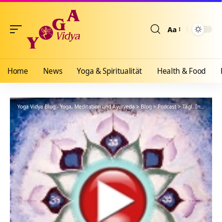
Aa
Größenänderun
Home
News
Yoga & Spiritualität
Health & Food
Yoga Vidya Blog - Yoga, Meditation und Ayurveda
>
Blog
>
Podcast
>
Tägl. Inspiration