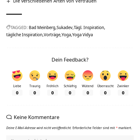
Die verschiedenen Arten von Vertrauen
TAGGED:
Bad Meinberg
Sukadev
Tägl. Inspiration
tägliche Inspiration
Vorträge
Yoga
Yoga Vidya
Dein Feedback?
Liebe
Traurig
Fröhlich
Schläfrig
Wütend
Überrascht
Zwinker
0
0
0
0
0
0
0
Keine Kommentare
Deine E-Mail-Adresse wird nicht veröffentlicht.
Erforderliche Felder sind mit
*
markiert.