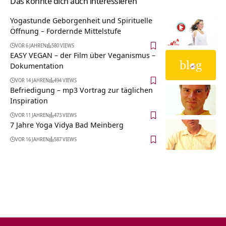
Das könnte dich auch interessieren
Yogastunde Geborgenheit und Spirituelle
Öffnung – Fordernde Mittelstufe
VOR 6 JAHREN
580 VIEWS
EASY VEGAN – der Film über Veganismus –
Dokumentation
VOR 14 JAHREN
494 VIEWS
Befriedigung – mp3 Vortrag zur täglichen
Inspiration
VOR 11 JAHREN
473 VIEWS
7 Jahre Yoga Vidya Bad Meinberg
VOR 16 JAHREN
587 VIEWS