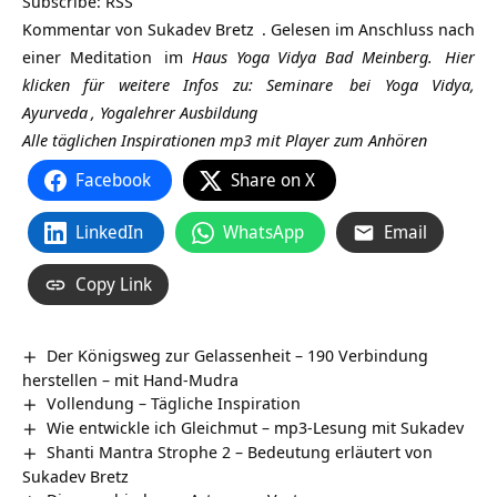
Subscribe:
RSS
Kommentar von
Sukadev Bretz
. Gelesen im Anschluss nach
einer
Meditation
im
Haus Yoga Vidya Bad Meinberg.
Hier
klicken für weitere Infos zu:
Seminare
bei Yoga Vidya,
Ayurveda
,
Yogalehrer Ausbildung
Alle täglichen Inspirationen mp3 mit Player zum Anhören
Facebook
Share on X
LinkedIn
WhatsApp
Email
Copy Link
Der Königsweg zur Gelassenheit – 190 Verbindung
herstellen – mit Hand-Mudra
Vollendung – Tägliche Inspiration
Wie entwickle ich Gleichmut – mp3-Lesung mit Sukadev
Shanti Mantra Strophe 2 – Bedeutung erläutert von
Sukadev Bretz