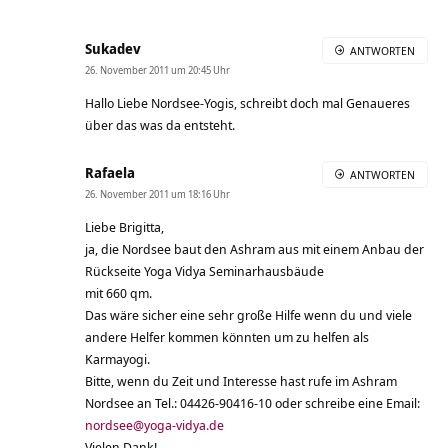
Sukadev
ANTWORTEN
26. November 2011 um 20:45 Uhr
Hallo Liebe Nordsee-Yogis, schreibt doch mal Genaueres
über das was da entsteht.
Rafaela
ANTWORTEN
26. November 2011 um 18:16 Uhr
Liebe Brigitta,
ja, die Nordsee baut den Ashram aus mit einem Anbau der
Rückseite Yoga Vidya Seminarhausbäude
mit 660 qm.
Das wäre sicher eine sehr große Hilfe wenn du und viele
andere Helfer kommen könnten um zu helfen als
Karmayogi.
Bitte, wenn du Zeit und Interesse hast rufe im Ashram
Nordsee an Tel.: 04426-90416-10 oder schreibe eine Email:
nordsee@yoga-vidya.de
Vielen Dank!