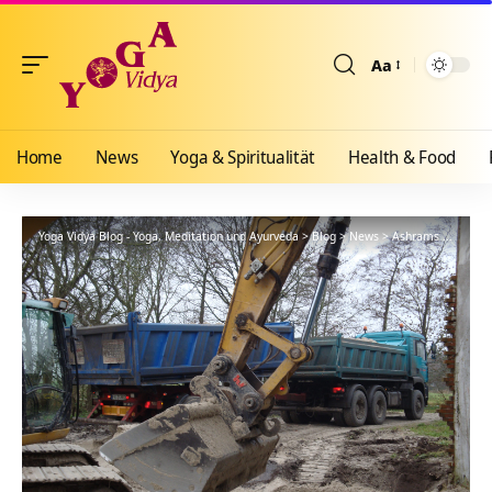
Aa
Größenänderun
Home
News
Yoga & Spiritualität
Health & Food
Yoga Vidya Blog - Yoga, Meditation und Ayurveda
>
Blog
>
News
>
Ashrams
>
Nordse