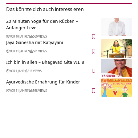
Das könnte dich auch interessieren
20 Minuten Yoga für den Rücken –
Anfänger-Level
VOR 10 JAHREN
560 VIEWS
Jaya Ganesha mit Katyayani
VOR 11 JAHREN
581 VIEWS
Ich bin in allen – Bhagavad Gita VII. 8
VOR 1 JAHR
816 VIEWS
Ayurvedische Ernährung für Kinder
VOR 11 JAHREN
568 VIEWS