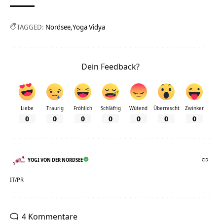
TAGGED:
Nordsee
Yoga Vidya
Dein Feedback?
Liebe
Traurig
Fröhlich
Schläfrig
Wütend
Überrascht
Zwinker
0
0
0
0
0
0
0
YOGI VON DER NORDSEE
IT/PR
4 Kommentare