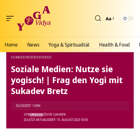
Aa
Größenänderun
Home
News
Yoga & Spiritualität
Health & Food
SUKADEV
VIDEO
VIDEOS
Soziale Medien: Nutze sie
Yoga Vidya Blog - Yoga, Meditation und Ayurveda
>
Blog
>
Videos
>
Video
>
Soziale M
yogisch! | Frag den Yogi mit
Sukadev Bretz
LESEZEIT: 1 MIN
VON
OMKARA
VOR 3 JAHREN
ZULETZT AKTUALISIERT: 15. AUGUST 2023 10:03