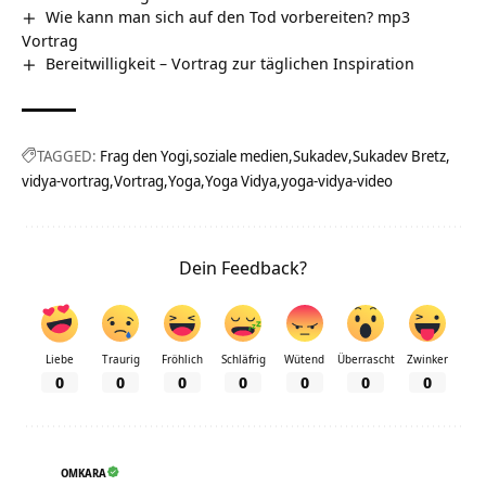
Wie kann man sich auf den Tod vorbereiten? mp3
Vortrag
Bereitwilligkeit – Vortrag zur täglichen Inspiration
TAGGED:
Frag den Yogi
soziale medien
Sukadev
Sukadev Bretz
vidya-vortrag
Vortrag
Yoga
Yoga Vidya
yoga-vidya-video
Dein Feedback?
Liebe
Traurig
Fröhlich
Schläfrig
Wütend
Überrascht
Zwinker
0
0
0
0
0
0
0
OMKARA