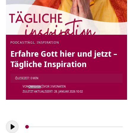
PODCAST
TÄGL. INSPIRATION
Erfahre Gott hier und jetzt –
Tägliche Inspiration
LESEZEIT: 0 MIN
VON
OMKARA
VOR 3 MONATEN
ZULETZT AKTUALISIERT: 28. JANUAR 2026 10:02
Audio-
Player