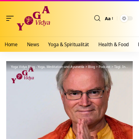
Aa
Größenänderun
Home
News
Yoga & Spiritualität
Health & Food
Yoga Vidya Blog - Yoga, Meditation und Ayurveda
>
Blog
>
Podcast
>
Tägl. Inspiration