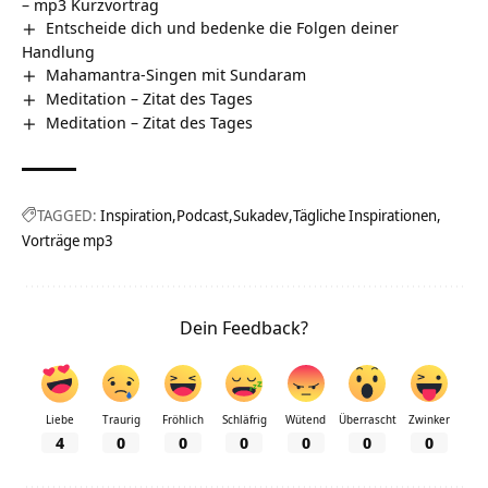
– mp3 Kurzvortrag
Entscheide dich und bedenke die Folgen deiner
Handlung
Mahamantra-Singen mit Sundaram
Meditation – Zitat des Tages
Meditation – Zitat des Tages
TAGGED:
Inspiration
Podcast
Sukadev
Tägliche Inspirationen
Vorträge mp3
Dein Feedback?
Liebe
Traurig
Fröhlich
Schläfrig
Wütend
Überrascht
Zwinker
4
0
0
0
0
0
0