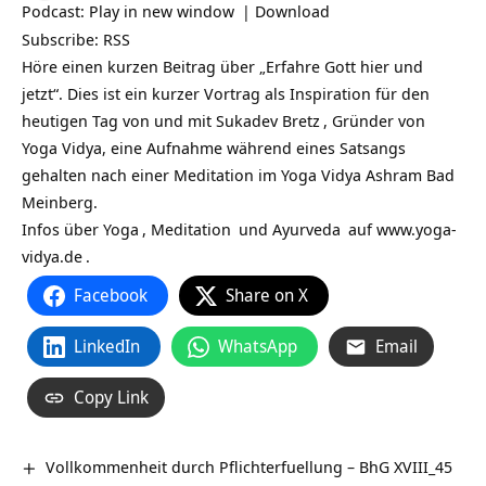
Podcast:
Play in new window
|
Download
Subscribe:
RSS
Höre einen kurzen Beitrag über „Erfahre Gott hier und
jetzt“. Dies ist ein kurzer Vortrag als Inspiration für den
heutigen Tag von und mit
Sukadev Bretz
, Gründer von
Yoga Vidya, eine Aufnahme während eines Satsangs
gehalten nach einer Meditation im Yoga Vidya Ashram Bad
Meinberg.
Infos über
Yoga
,
Meditation
und
Ayurveda
auf
www.yoga-
vidya.de
.
Facebook
Share on X
LinkedIn
WhatsApp
Email
Copy Link
Vollkommenheit durch Pflichterfuellung – BhG XVIII_45