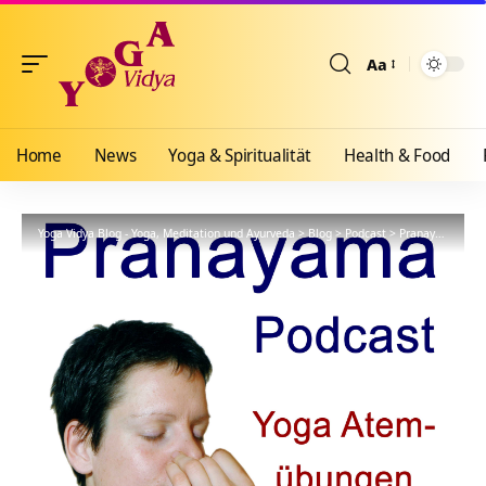
Aa
Größenänderun
Home
News
Yoga & Spiritualität
Health & Food
Yoga Vidya Blog - Yoga, Meditation und Ayurveda
>
Blog
>
Podcast
>
Pranayama
>
Fo