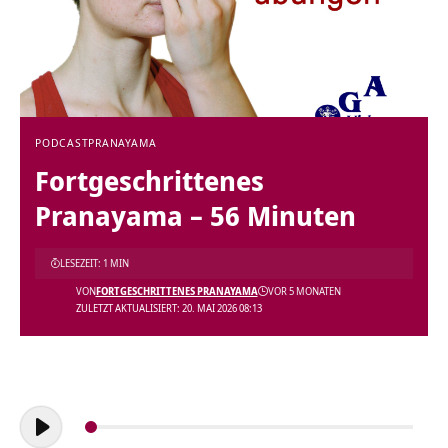
PODCAST
PRANAYAMA
Fortgeschrittenes
Pranayama – 56 Minuten
LESEZEIT: 1 MIN
VON
FORTGESCHRITTENES PRANAYAMA
VOR 5 MONATEN
ZULETZT AKTUALISIERT: 20. MAI 2026 08:13
Audio-
Player