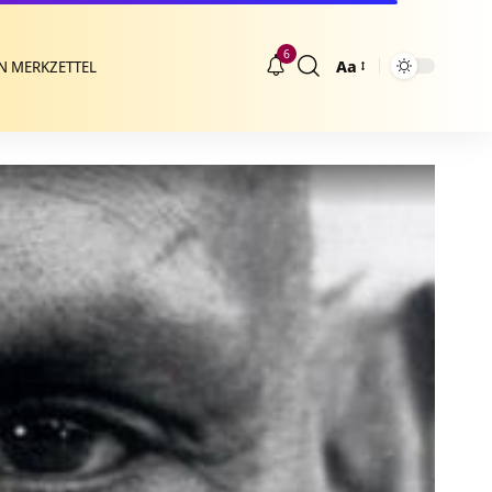
6
Aa
N MERKZETTEL
Größenänderung