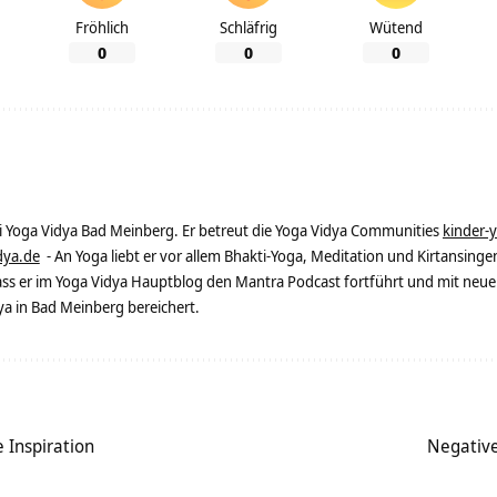
Fröhlich
Schläfrig
Wütend
0
0
0
ei Yoga Vidya Bad Meinberg. Er betreut die Yoga Vidya Communities
kinder-
dya.de
- An Yoga liebt er vor allem Bhakti-Yoga, Meditation und Kirtansingen
dass er im Yoga Vidya Hauptblog den Mantra Podcast fortführt und mit neue
 in Bad Meinberg bereichert.
e Inspiration
Negative