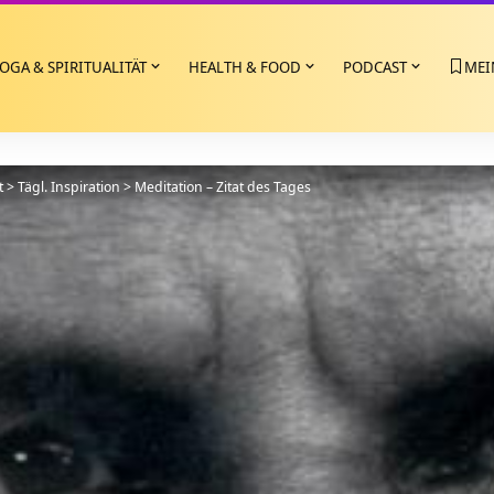
OGA & SPIRITUALITÄT
HEALTH & FOOD
PODCAST
MEI
t
>
Tägl. Inspiration
>
Meditation – Zitat des Tages