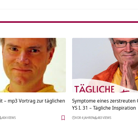
t – mp3 Vortrag zur täglichen
Symptome eines zerstreuten G
YS I. 31 – Tägliche Inspiration
404 VIEWS
VOR 4 JAHREN
483 VIEWS