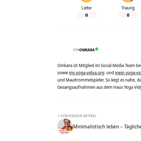
Liebe
Traurig
0
0
VON
OMKARA
Omkara ist Mitglied im Social Media Team b
sowie
my.yoga-vidya.org
und
mein.yoga-vi
und Maultrommelspieler. So liegt es nahe, 
Gesangsaufnahmen aus dem Haus Yoga Vidya
VORHERIGER ARTIKEL
Minimalistisch leben – Täglich