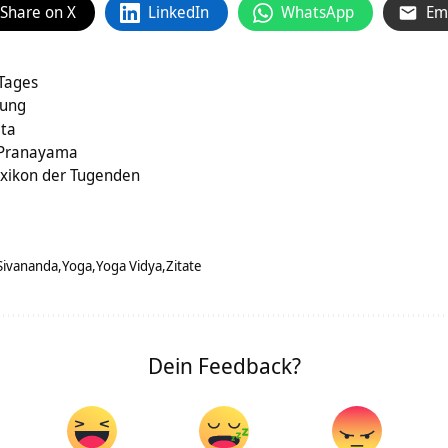
Share on X
LinkedIn
WhatsApp
Em
 Tages
gung
ata
 Pranayama
exikon der Tugenden
Sivananda
Yoga
Yoga Vidya
Zitate
Dein Feedback?