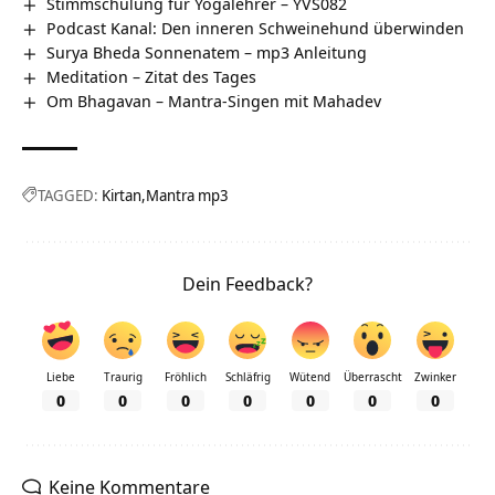
Stimmschulung für Yogalehrer – YVS082
Podcast Kanal: Den inneren Schweinehund überwinden
Surya Bheda Sonnenatem – mp3 Anleitung
Meditation – Zitat des Tages
Om Bhagavan – Mantra-Singen mit Mahadev
TAGGED:
Kirtan
Mantra mp3
Dein Feedback?
Liebe
Traurig
Fröhlich
Schläfrig
Wütend
Überrascht
Zwinker
0
0
0
0
0
0
0
Keine Kommentare