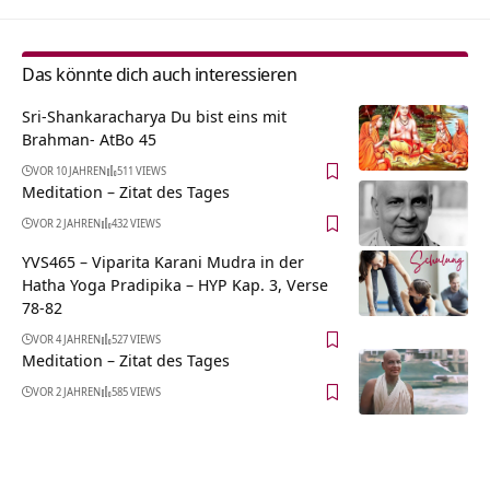
Das könnte dich auch interessieren
Sri-Shankaracharya Du bist eins mit
Brahman- AtBo 45
VOR 10 JAHREN
511 VIEWS
Meditation – Zitat des Tages
VOR 2 JAHREN
432 VIEWS
YVS465 – Viparita Karani Mudra in der
Hatha Yoga Pradipika – HYP Kap. 3, Verse
78-82
VOR 4 JAHREN
527 VIEWS
Meditation – Zitat des Tages
VOR 2 JAHREN
585 VIEWS