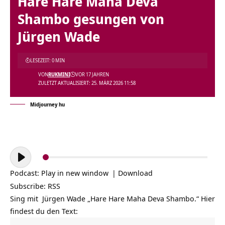
Hare Hare Maha Deva
Shambo gesungen von
Jürgen Wade
LESEZEIT: 0 MIN
VON
RUKMINI
VOR 17 JAHREN
ZULETZT AKTUALISIERT: 25. MÄRZ 2026 11:58
Midjourney hu
Audio-
Player
Podcast:
Play in new window
|
Download
Subscribe:
RSS
Sing mit Jürgen Wade „Hare Hare Maha Deva Shambo.“ Hier
findest du den Text: