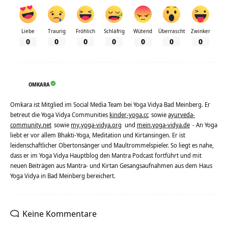
Liebe
Traurig
Fröhlich
Schläfrig
Wütend
Überrascht
Zwinker
0
0
0
0
0
0
0
OMKARA
Omkara ist Mitglied im Social Media Team bei Yoga Vidya Bad Meinberg. Er
betreut die Yoga Vidya Communities
kinder-yoga.cc
sowie
ayurveda-
community.net
sowie
my.yoga-vidya.org
und
mein.yoga-vidya.de
- An Yoga
liebt er vor allem Bhakti-Yoga, Meditation und Kirtansingen. Er ist
leidenschaftlicher Obertonsänger und Maultrommelspieler. So liegt es nahe,
dass er im Yoga Vidya Hauptblog den Mantra Podcast fortführt und mit
neuen Beiträgen aus Mantra- und Kirtan Gesangsaufnahmen aus dem Haus
Yoga Vidya in Bad Meinberg bereichert.
Keine Kommentare