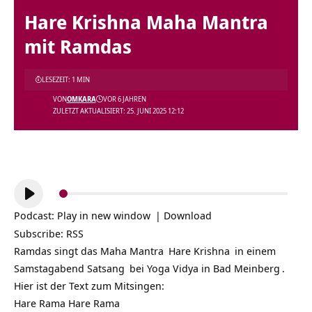
Hare Krishna Maha Mantra
mit Ramdas
LESEZEIT: 1 MIN
VON
OMKARA
VOR 6 JAHREN
ZULETZT AKTUALISIERT: 25. JUNI 2025 12:12
Audio-
Player
Podcast:
Play in new window
|
Download
Subscribe:
RSS
Ramdas singt das
Maha Mantra
Hare Krishna
in einem
Samstagabend
Satsang
bei
Yoga Vidya in Bad Meinberg
.
Hier ist der Text zum Mitsingen:
Hare Rama Hare Rama