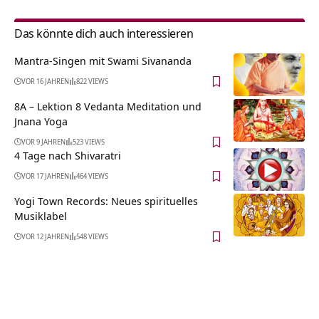
Das könnte dich auch interessieren
Mantra-Singen mit Swami Sivananda
VOR 16 JAHREN
822 VIEWS
8A – Lektion 8 Vedanta Meditation und
Jnana Yoga
VOR 9 JAHREN
523 VIEWS
4 Tage nach Shivaratri
VOR 17 JAHREN
464 VIEWS
Yogi Town Records: Neues spirituelles
Musiklabel
VOR 12 JAHREN
548 VIEWS