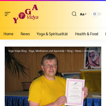
Aa
Größenänderun
Home
News
Yoga & Spiritualität
Health & Food
Yoga Vidya Blog - Yoga, Meditation und Ayurveda
>
Blog
>
News
>
Ashrams
>
Gemein