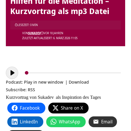
Hilfen für die Meditation –
Kurzvortrag als mp3 Datei
LESEZEIT: 0 MIN
VON
SUKADEV
VOR 18 JAHREN
ZULETZT AKTUALISIERT: 6. MÄRZ 2026 11:05
Audio-
Player
Podcast:
Play in new window
|
Download
Subscribe:
RSS
Kurzvortrag von
Sukadev
als Inspiration des Tages
Facebook
Share on X
LinkedIn
WhatsApp
Email