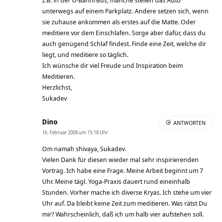
z.B. in der U-Bahn/Bus, manche stellen das Auto
unterwegs auf einem Parkplatz. Andere setzen sich, wenn
sie zuhause ankommen als erstes auf die Matte. Oder
meditiere vor dem Einschlafen. Sorge aber dafür, dass du
auch genügend Schlaf findest. Finde eine Zeit, welche dir
liegt, und meditiere so täglich.
Ich wünsche dir viel Freude und Inspiration beim
Meditieren.
Herzlichst,
Sukadev
Dino
ANTWORTEN
16. Februar 2008 um 15:18 Uhr
Om namah shivaya, Sukadev.
Vielen Dank für diesen wieder mal sehr inspirierenden
Vortrag. Ich habe eine Frage. Meine Arbeit beginnt um 7
Uhr. Meine tägl. Yoga-Praxis dauert rund eineinhalb
Stunden. Vorher mache ich diverse Kryas. Ich stehe um vier
Uhr auf. Da bleibt keine Zeit zum meditieren. Was rätst Du
mir? Wahrscheinlich, daß ich um halb vier aufstehen soll.