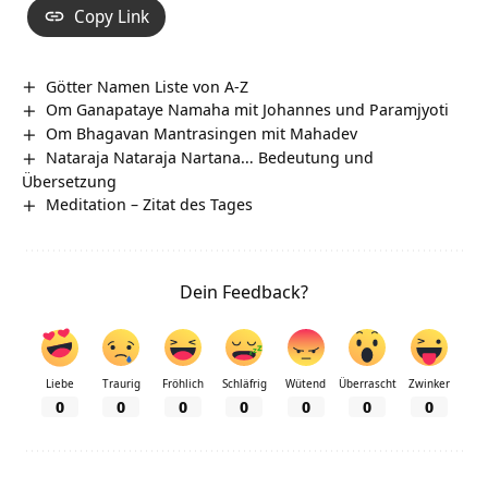
Copy Link
Götter Namen Liste von A-Z
Om Ganapataye Namaha mit Johannes und Paramjyoti
Om Bhagavan Mantrasingen mit Mahadev
Nataraja Nataraja Nartana… Bedeutung und
Übersetzung
Meditation – Zitat des Tages
Dein Feedback?
Liebe
Traurig
Fröhlich
Schläfrig
Wütend
Überrascht
Zwinker
0
0
0
0
0
0
0