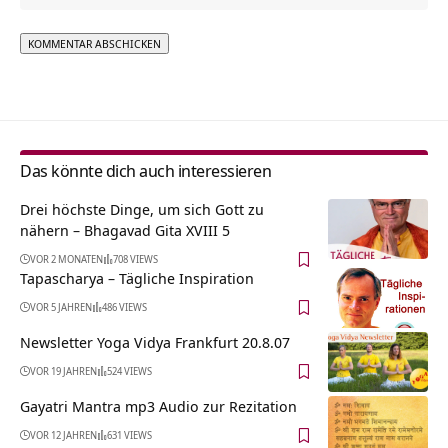
Alternative:
Das könnte dich auch interessieren
Drei höchste Dinge, um sich Gott zu
nähern – Bhagavad Gita XVIII 5
VOR 2 MONATEN
708 VIEWS
Tapascharya – Tägliche Inspiration
VOR 5 JAHREN
486 VIEWS
Newsletter Yoga Vidya Frankfurt 20.8.07
VOR 19 JAHREN
524 VIEWS
Gayatri Mantra mp3 Audio zur Rezitation
VOR 12 JAHREN
631 VIEWS