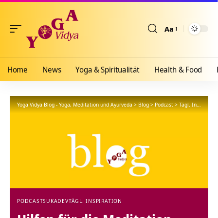
Aa
Größenänderun
Home
News
Yoga & Spiritualität
Health & Food
Yoga Vidya Blog - Yoga, Meditation und Ayurveda
>
Blog
>
Podcast
>
Tägl. Inspiration
PODCAST
SUKADEV
TÄGL. INSPIRATION