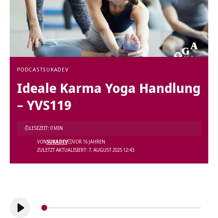
PODCAST
SUKADEV
Ideale Karma Yoga Handlung
– YVS119
LESEZEIT: 0 MIN
VON
SUKADEV
VOR 16 JAHREN
ZULETZT AKTUALISIERT: 7. AUGUST 2025 12:43
Audio-
Player