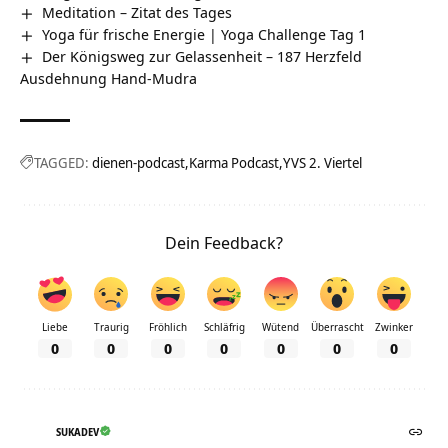
Meditation – Zitat des Tages
Yoga für frische Energie | Yoga Challenge Tag 1
Der Königsweg zur Gelassenheit – 187 Herzfeld
Ausdehnung Hand-Mudra
TAGGED:
dienen-podcast
Karma Podcast
YVS 2. Viertel
Dein Feedback?
Liebe
Traurig
Fröhlich
Schläfrig
Wütend
Überrascht
Zwinker
0
0
0
0
0
0
0
SUKADEV