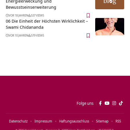
Energieerweckung und
Bewusstseinserweiterung
VOR 18 JAHREN
537 VIEWS
06 Die Einheit der Höchsten Wirklichkeit –
Swami Chidananda
VOR 10 JAHREN
579 VIEWS
Folge uns
Datenschutz
Impressum
Haftungsausschluss
Sitemap
RSS