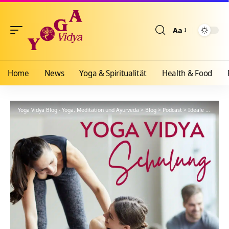
Aa
Größenänderun
Home
News
Yoga & Spiritualität
Health & Food
Yoga Vidya Blog - Yoga, Meditation und Ayurveda
>
Blog
>
Podcast
>
Ideale Karma Yoga Handlung – YVS119