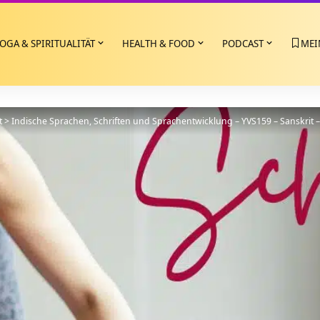
OGA & SPIRITUALITÄT
HEALTH & FOOD
PODCAST
MEI
t
>
Indische Sprachen, Schriften und Sprachentwicklung – YVS159 – Sanskrit – 