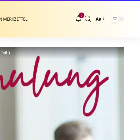
6
Aa
N MERKZETTEL
Größenänderung
Teil 3