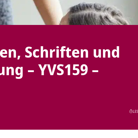
en, Schriften und
ung – YVS159 –
LES