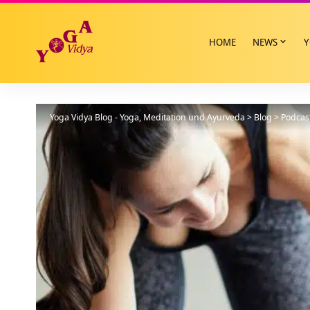
HOME
NEWS
Y
Yoga Vidya Blog - Yoga, Meditation und Ayurveda
>
Blog
>
Podcas