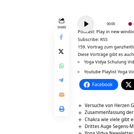
Audio-
00:00
Player
SHARE
Podcast:
Play in new wind
Subscribe:
RSS
159. Vortrag zum ganzheit
Diese Vorträge gibt es auch
Yoga Vidya Schulung Vi
Youtube Playlist Yoga V
Facebook
Versuche von Herzen G
Zusammenfassung der B
Chakra wie viele gibt e
Drittes Auge Segens-M
Yoga Vidya Newsletter