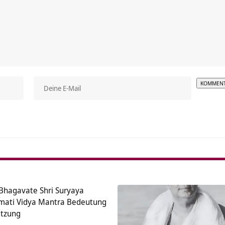
Alterna
hagavate Shri Suryaya
mati Vidya Mantra Bedeutung
etzung