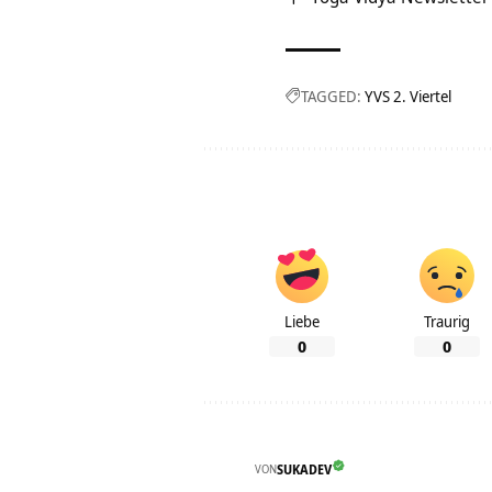
TAGGED:
YVS 2. Viertel
Liebe
Traurig
0
0
VON
SUKADEV