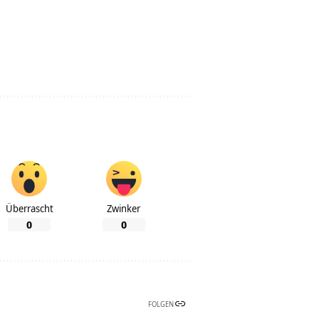
Überrascht
Zwinker
0
0
FOLGEN