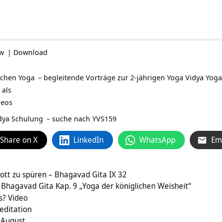
ow
|
Download
lichen
Yoga
– begleitende Vorträge zur 2-jährigen Yoga Vidya
Yoga
 als
deos
idya Schulung
– suche nach YVS159
Share on X
LinkedIn
WhatsApp
Em
ott zu spüren – Bhagavad Gita IX 32
hagavad Gita Kap. 9 „Yoga der königlichen Weisheit“
s? Video
editation
 August