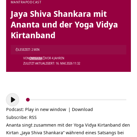
MANTRA
PODCAST
Jaya Shiva Shankara mit
Ananta und der Yoga Vidya
Kirtanband
LESEZEIT: 2 MIN
VON
OMKARA
VOR 4 JAHREN
ZULETZT AKTUALISIERT: 16. MAI 2026 11:32
Audio-
Player
Podcast:
Play in new window
|
Download
Subscribe:
RSS
Ananta singt zusammen mit der Yoga Vidya Kirtanband den
Kirtan „Jaya Shiva Shankara“ während eines Satsangs bei