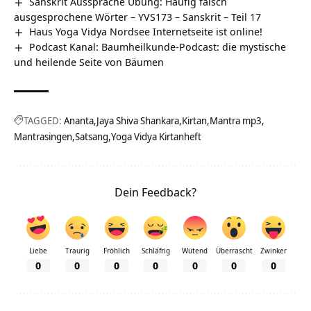
Sanskrit Aussprache Übung: Häufig falsch
ausgesprochene Wörter – YVS173 – Sanskrit – Teil 17
Haus Yoga Vidya Nordsee Internetseite ist online!
Podcast Kanal: Baumheilkunde-Podcast: die mystische
und heilende Seite von Bäumen
TAGGED:
Ananta
Jaya Shiva Shankara
Kirtan
Mantra mp3
Mantrasingen
Satsang
Yoga Vidya Kirtanheft
Dein Feedback?
Liebe
Traurig
Fröhlich
Schläfrig
Wütend
Überrascht
Zwinker
0
0
0
0
0
0
0