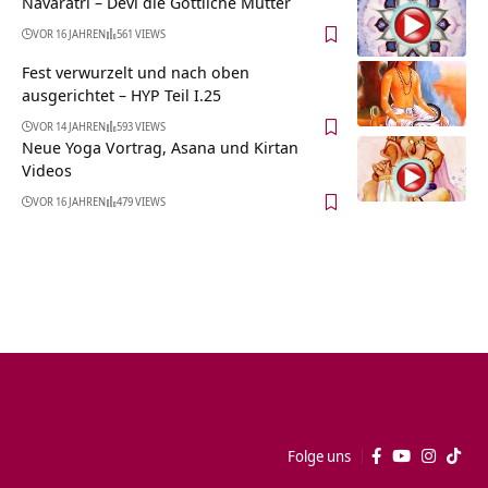
Navaratri – Devi die Göttliche Mutter
VOR 16 JAHREN
561 VIEWS
Fest verwurzelt und nach oben
ausgerichtet – HYP Teil I.25
VOR 14 JAHREN
593 VIEWS
Neue Yoga Vortrag, Asana und Kirtan
Videos
VOR 16 JAHREN
479 VIEWS
Folge uns