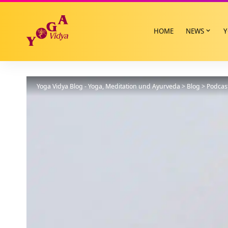
HOME
NEWS
Y
Yoga Vidya Blog - Yoga, Meditation und Ayurveda
>
Blog
>
Podcas