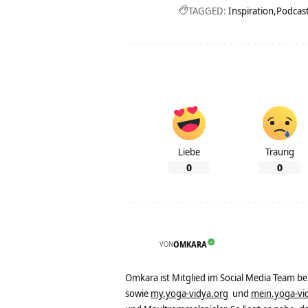
TAGGED:
Inspiration
Podcas
Liebe
Traurig
0
0
VON
OMKARA
Omkara ist Mitglied im Social Media Team b
sowie
my.yoga-vidya.org
und
mein.yoga-vi