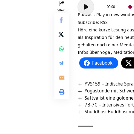
Audio-
00:00
Player
SHARE
Podcast:
Play in new wind
Subscribe:
RSS
Höre eine kurze Lesung aus
als Inspiration für den he
gehalten nach einer Medit
Infos über
Yoga
,
Meditatio
Facebook
YVS159 – Indische Sprac
Yogastunde mit Schwe
Sattva ist eine golden
7B-7C – Intensives For
Shuddhosi Buddhosi mi