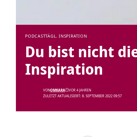
PODCAST
TÄGL. INSPIRATION
Du bist nicht di
Inspiration
VON
OMKARA
VOR 4 JAHREN
ZULETZT AKTUALISIERT: 8. SEPTEMBER 2022 09:57