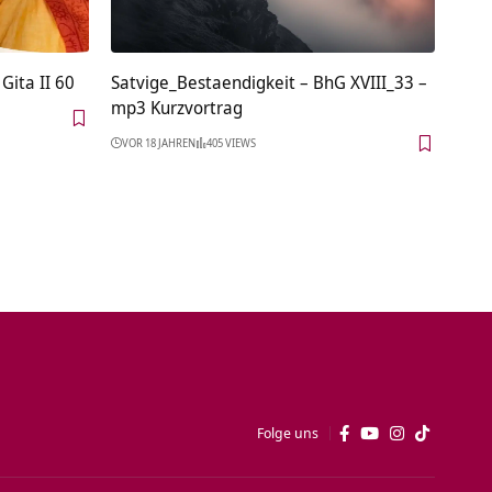
Gita II 60
Satvige_Bestaendigkeit – BhG XVIII_33 –
mp3 Kurzvortrag
VOR 18 JAHREN
405 VIEWS
Folge uns