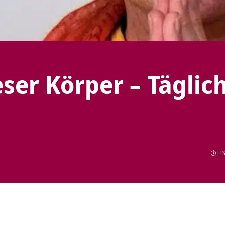
eser Körper – Täglic
LES