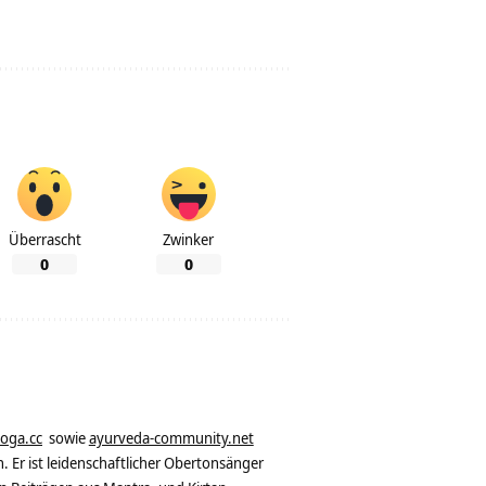
Überrascht
Zwinker
0
0
yoga.cc
sowie
ayurveda-community.net
. Er ist leidenschaftlicher Obertonsänger