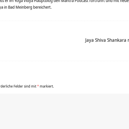
dass er im Yoga Vidya Hauptblog den Mantra Podcast fortführt und mit neue
 in Bad Meinberg bereichert.
Jaya Shiva Shankara 
rderliche Felder sind mit
*
markiert.