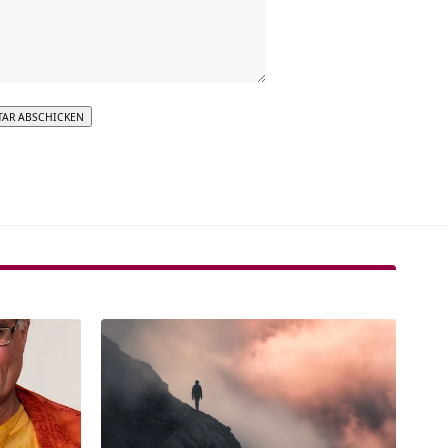
tive: