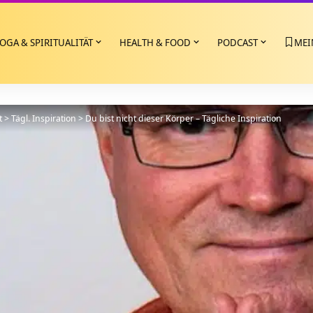
OGA & SPIRITUALITÄT
HEALTH & FOOD
PODCAST
MEI
t
>
Tägl. Inspiration
>
Du bist nicht dieser Körper – Tägliche Inspiration