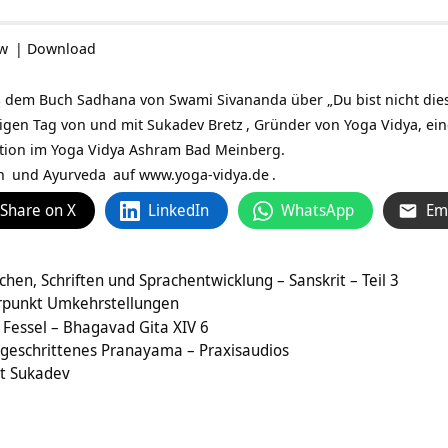
ow
|
Download
 dem Buch Sadhana von Swami Sivananda über „Du bist nicht dieser
utigen Tag von und mit
Sukadev Bretz
, Gründer von Yoga Vidya, e
ation im Yoga Vidya Ashram Bad Meinberg.
n
und
Ayurveda
auf
www.yoga-vidya.de
.
Share on X
LinkedIn
WhatsApp
Em
hen, Schriften und Sprachentwicklung – Sanskrit – Teil 3
rpunkt Umkehrstellungen
e Fessel – Bhagavad Gita XIV 6
tgeschrittenes Pranayama – Praxisaudios
t Sukadev