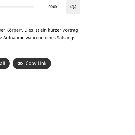
00:00
Pfeiltasten
Hoch/Runter
benutzen,
 Körper“. Dies ist ein kurzer Vortrag
um
ine Aufnahme während eines Satsangs
die
Lautstärke
zu
ail
Copy Link
regeln.