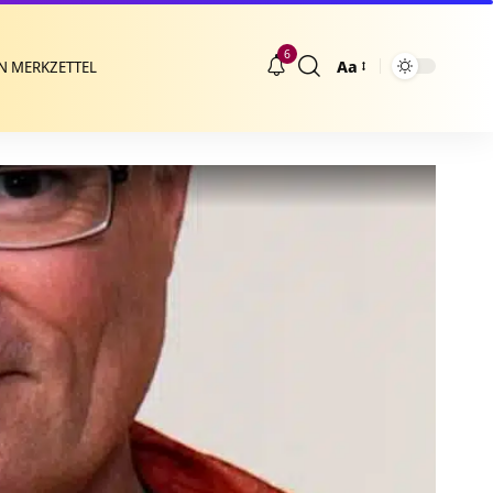
6
Aa
N MERKZETTEL
Größenänderung