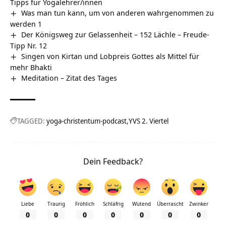
Tipps für Yogalehrer/innen
Was man tun kann, um von anderen wahrgenommen zu
werden 1
Der Königsweg zur Gelassenheit – 152 Lächle – Freude-
Tipp Nr. 12
Singen von Kirtan und Lobpreis Gottes als Mittel für
mehr Bhakti
Meditation – Zitat des Tages
TAGGED:
yoga-christentum-podcast
YVS 2. Viertel
Dein Feedback?
Liebe
Traurig
Fröhlich
Schläfrig
Wütend
Überrascht
Zwinker
0
0
0
0
0
0
0