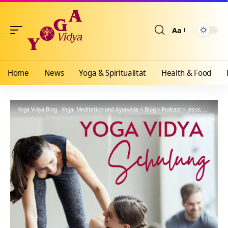
Aa
Größenänderun
Home
News
Yoga & Spiritualität
Health & Food
Yoga Vidya Blog - Yoga, Meditation und Ayurveda
>
Blog
>
Podcast
>
Jesus, Weihnachten, Adventszeit aus Yoga Sicht – YVS200