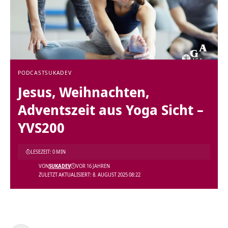
PODCAST
SUKADEV
Jesus, Weihnachten,
Adventszeit aus Yoga Sicht –
YVS200
LESEZEIT: 0 MIN
VON
SUKADEV
VOR 16 JAHREN
ZULETZT AKTUALISIERT: 8. AUGUST 2025 08:22